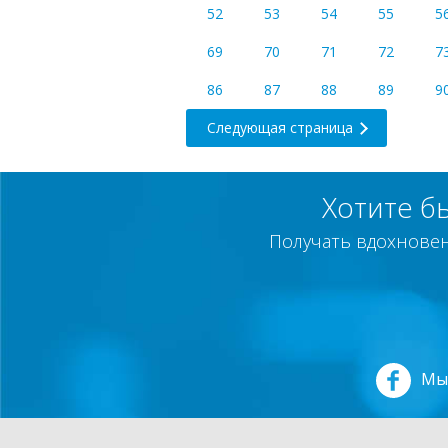
52
53
54
55
5
69
70
71
72
7
86
87
88
89
9
Следующая страница
Хотите б
Получать вдохновен
Мы 