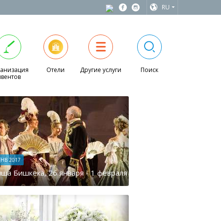
RU
анизация
Отели
Другие услуги
Поиск
ивентов
ЯНВ 2017
ша Бишкека, 26 января - 1 февраля