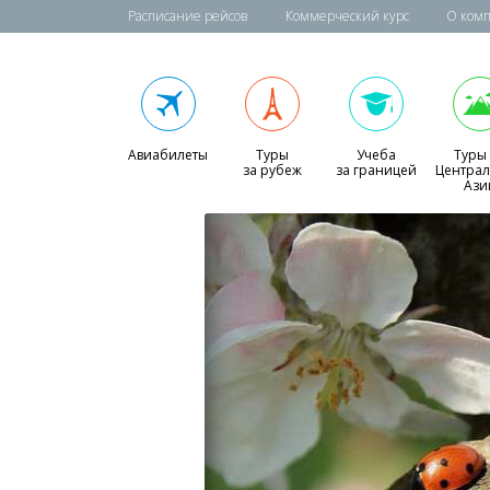
Расписание рейсов
Коммерческий курс
О ком
Авиабилеты
Туры
Учеба
Туры
за рубеж
за границей
Центра
Ази