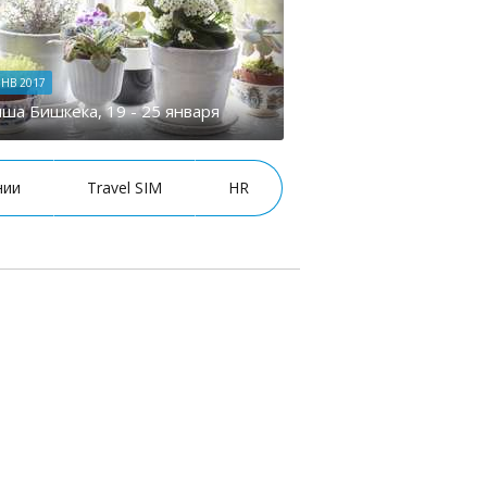
ЯНВ 2017
ша Бишкека, 19 - 25 января
нии
Travel SIM
HR