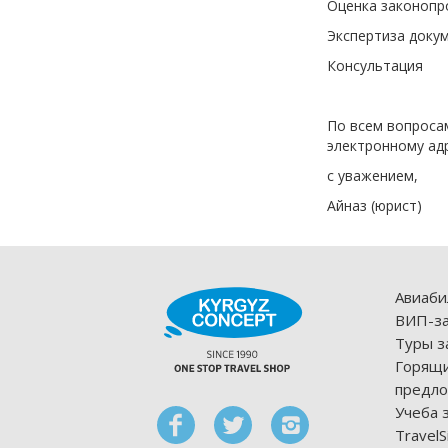
Оценка законопр
Экспертиза доку
Консультация
По всем вопроса
электронному ад
с уважением,
Айназ (юрист)
Авиаби
ВИП-за
Туры з
Горящи
предло
Учеба 
TravelS