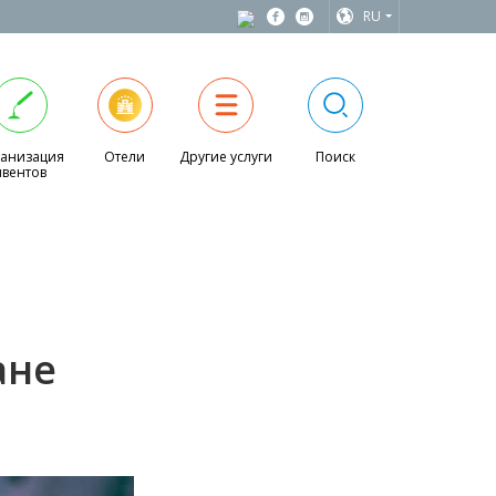
RU
анизация
Отели
Другие услуги
Поиск
ивентов
ане