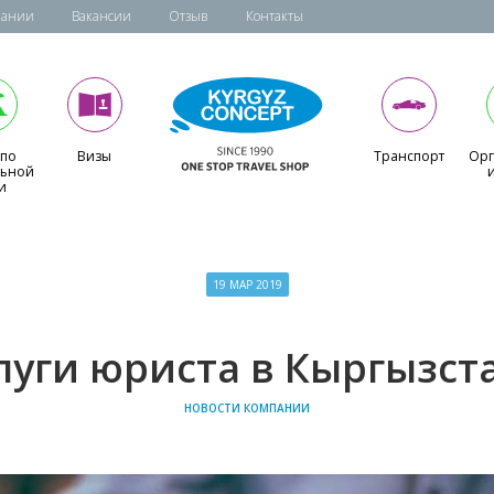
пании
Вакансии
Отзыв
Контакты
 по
Визы
Транспорт
Орг
льной
и
19 МАР 2019
луги юриста в Кыргызст
НОВОСТИ КОМПАНИИ