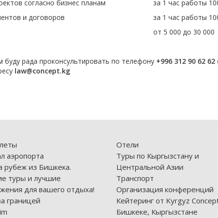
оектов согласно бизнес планам
за 1 час работы 10
ментов и договоров
за 1 час работы 10
от 5 000 до 30 000
м буду рада проконсультировать по телефону
+996 312 90 62 62 
ресу
law@concept.kg
леты
Отели
л аэропорта
Туры по Кыргызстану и
а рубеж из Бишкека.
Центральной Азии
е туры и лучшие
Транспорт
жения для вашего отдыха!
Организация конференций
за границей
Кейтеринг от Kyrgyz Concept
im
Бишкеке, Кыргызстане