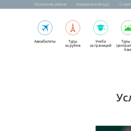
Расписание рейсов
Коммерческий курс
О ком
Авиабилеты
Туры
Учеба
Туры
за рубеж
за границей
Центра
Ази
Ус