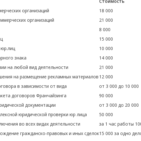
Стоимость
мерческих организаций
18 000
оммерческих организаций
21 000
8 000
иц
15 000
 юр.лиц
10 000
арного знака
14 000
зии на любой вид деятельности
21 000
шения на размещение рекламных материалов
12 000
говора в зависимости от вида
от 3 000 до 10 000
кета договоров Франчайзинга
90 000
идической документации
от 3 000 до 20 000
лексной юридической проверки юр лица
50 000
лючения во всех видах деятельности
за 1 час работы 10
ождение гражданско-правовых и иных сделок
15 000 за одно дел