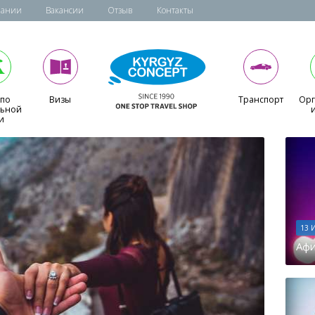
пании
Вакансии
Отзыв
Контакты
 по
Визы
Транспорт
Орг
льной
и
13 
Афи