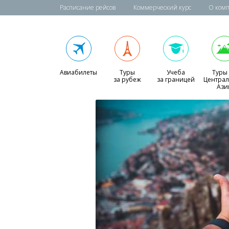
Расписание рейсов
Коммерческий курс
О ком
Авиабилеты
Туры
Учеба
Туры
за рубеж
за границей
Центра
Ази