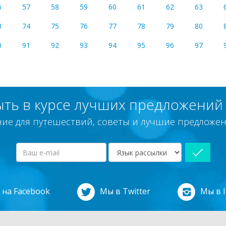
6
57
58
59
60
61
62
63
3
74
75
76
77
78
79
80
0
91
92
93
94
95
96
97
ыть в курсе лучших предложений 
ие для путешествий, советы и лучшие предложени
на Facebook
Мы в Twitter
Мы в 