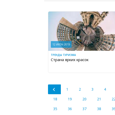
12 ИЮН 2019
ТРЕНДЫ ТУРИЗМА
Страна ярких красок
1
2
3
4
18
19
20
21
2
35
36
37
38
3