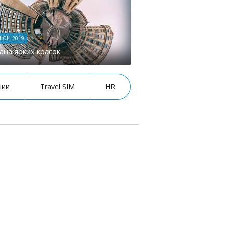
ИЮН 2019
ана ярких красок
нии
Travel SIM
HR