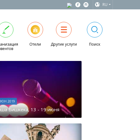
RU
анизация
Отели
Другие услуги
Поиск
ивентов
ИЮН 2019
ша Бишкека, 13 - 19 июня