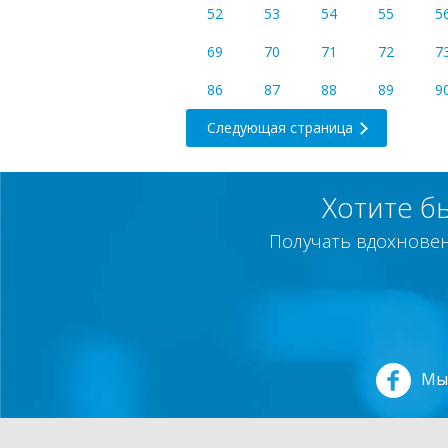
52
53
54
55
5
69
70
71
72
7
86
87
88
89
9
Следующая страница
Хотите б
Получать вдохновен
Мы 