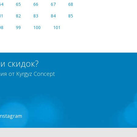
64
65
66
67
68
81
82
83
84
85
98
99
100
101
и скидок?
я от Kyrgyz Concept
Instagram