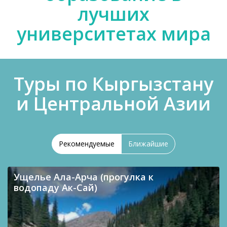
лучших
университетах мира
Туры по Кыргызстану
и Центральной Азии
Рекомендуемые
Ближайшие
Ущелье Ала-Арча (прогулка к
водопаду Ак-Сай)