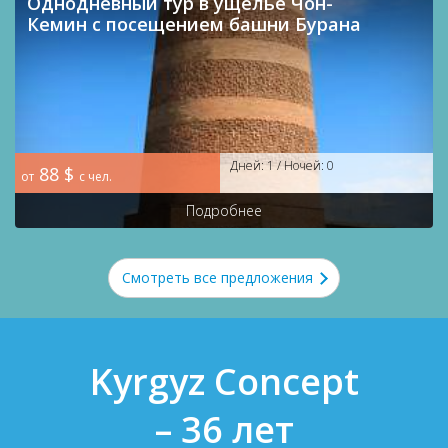
Однодневный тур в ущелье Чон-
Кемин с посещением башни Бурана
Дней: 1 / Ночей: 0
88 $
от
с чел.
Подробнее
Смотреть все предложения
Kyrgyz Concept
– 36 лет