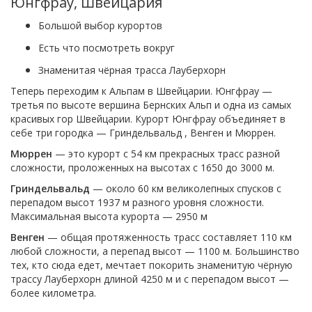
Юнгфрау, Швейцария
Большой выбор курортов
Есть что посмотреть вокруг
Знаменитая чёрная трасса Лауберхорн
Теперь переходим к Альпам в Швейцарии. Юнгфрау —
третья по высоте вершина Бернских Альп и одна из самых
красивых гор Швейцарии. Курорт Юнгфрау объединяет в
себе три городка — Гриндельвальд , Венген и Мюррен.
Мюррен
— это курорт с 54 км прекрасных трасс разной
сложности, проложенных на высотах с 1650 до 3000 м.
Гриндельвальд
— около 60 км великолепных спусков с
перепадом высот 1937 м разного уровня сложности.
Максимальная высота курорта — 2950 м
Венген
— общая протяженность трасс составляет 110 км
любой сложности, а перепад высот — 1100 м. Большинство
тех, кто сюда едет, мечтает покорить знаменитую чёрную
трассу Лауберхорн длиной 4250 м и с перепадом высот —
более километра.