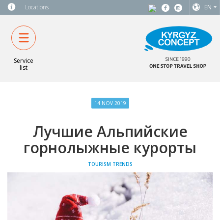
Locations
EN
Service
list
14 NOV 2019
Лучшие Альпийские
горнолыжные курорты
TOURISM TRENDS