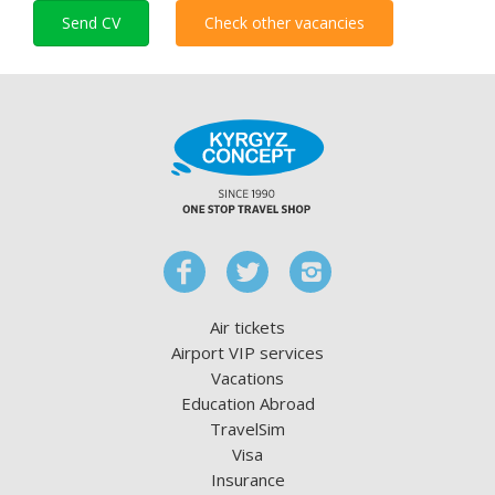
Send CV
Check other vacancies
Air tickets
Airport VIP services
Vacations
Education Abroad
TravelSim
Visa
Insurance