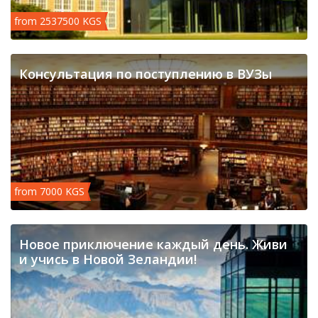
from 2537500 KGS
Консультация по поступлению в ВУЗы
from 7000 KGS
Новое приключение каждый день. Живи
и учись в Новой Зеландии!