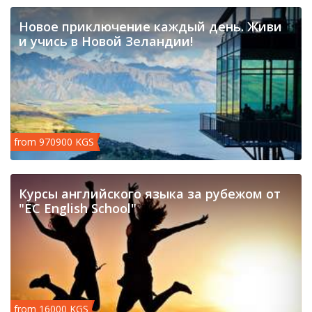
Новое приключение каждый день. Живи
и учись в Новой Зеландии!
from 970900 KGS
Курсы английского языка за рубежом от
"EC English School"
from 16000 KGS