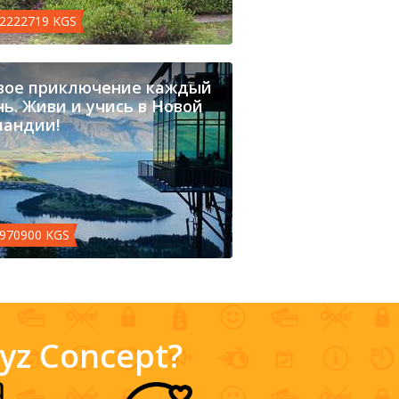
 2222719 KGS
вое приключение каждый
ь. Живи и учись в Новой
ландии!
 970900 KGS
gyz Concept?