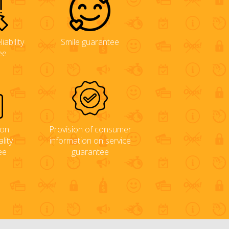
iability
Smile guarantee
ee
ion
Provision of consumer
lity
information on service
ee
guarantee