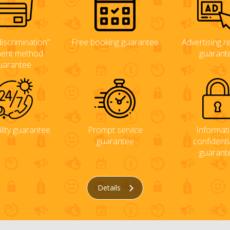
iscrimination"
Free booking guarantee
Advertising rel
ent method
guarant
uarantee
ility guarantee
Prompt service
Informat
guarantee
confidentia
guarant
Details