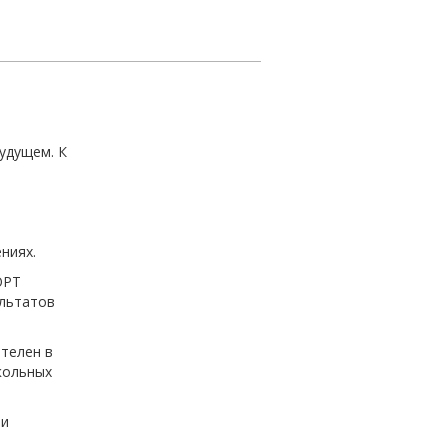
удущем. К
ниях.
ОРТ
ультатов
ятелен в
кольных
 и