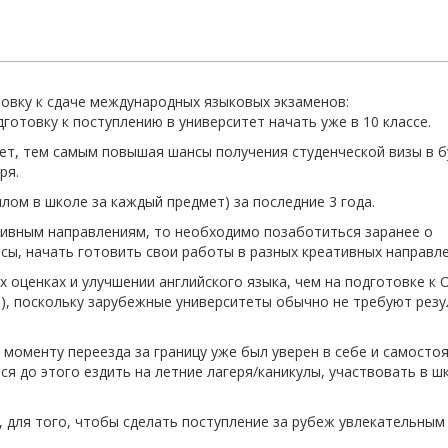
отовку к сдаче международных языковых экзаменов:
дготовку к поступлению в университет начать уже в 10 классе.
лет, тем самым повышая шансы получения студенческой визы в б
еря.
ллом в школе за каждый предмет) за последние 3 года.
ативным направлениям, то необходимо позаботиться заранее о
сы, начать готовить свои работы в разных креативных направле
х оценках и улучшении английского языка, чем на подготовке к 
), поскольку зарубежные университеты обычно не требуют рез
к моменту переезда за границу уже был уверен в себе и самосто
ся до этого ездить на летние лагеря/каникулы, участвовать в ш
 для того, чтобы сделать поступление за рубеж увлекательным