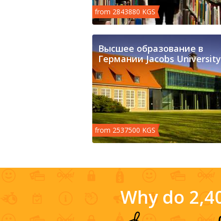
from 2843880 KGS
Высшее образование в
Германии Jacobs University
from 2537500 KGS
Why do 2,40