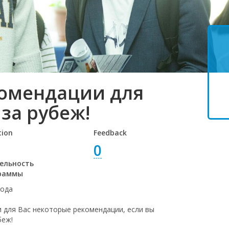
омендации для
за рубеж!
tion
Feedback
0
ельность
раммы
года
 для Вас некоторые рекомендации, если вы
беж!