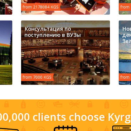
from 2178084 KGS
from
Консультация по
Но
поступлению в ВУЗы
ден
Зе
from 7000 KGS
from
0,000 clients choose Kyr