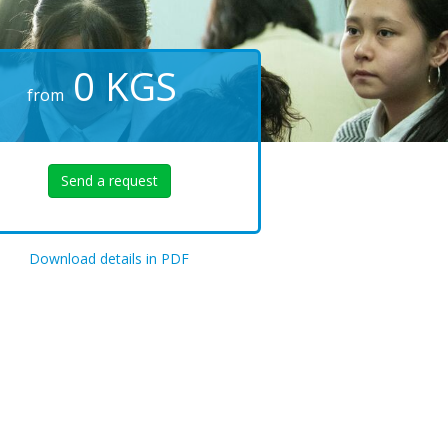
0
KGS
from
Send a request
Download details in PDF