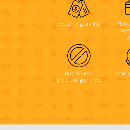
Best price guarantee
"Non-d
paym
g
Human factor
Availab
protection guarantee