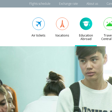
Flights schedule
Exchange rate
About us
Car
Air tickets
Vacations
Education
Travel
Abroad
Central