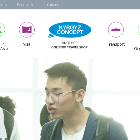
eers
Feedback
Locations
 in
Visa
Transport
 Asia
Org