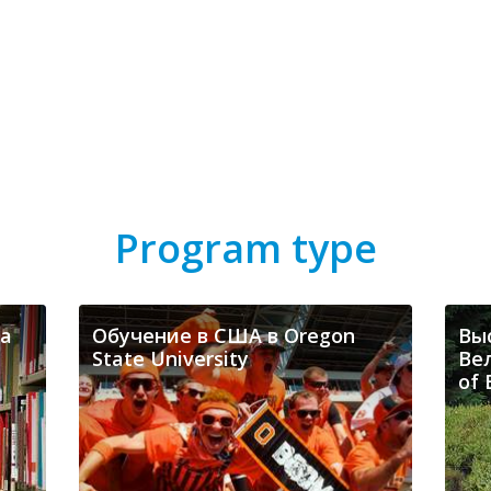
Program type
 a
Обучение в США в Oregon
Вы
State University
Вел
of 