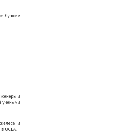
ne Лучшие
нженеры и
й учеными
джелесе и
 в UCLA.