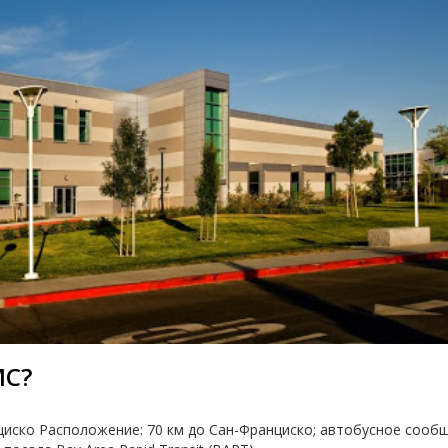
MC?
иско Расположение: 70 км до Сан-Франциско; автобусное сооб