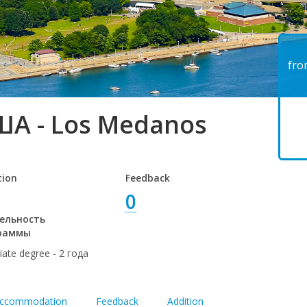
fro
ША - Los Medanos
tion
Feedback
0
ельность
раммы
iate degree - 2 года
ccommodation
Feedback
Addition