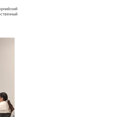
орнийский
рственный