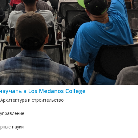
зучать в Los Medanos College
Архитектура и строительство
 управление
рные науки