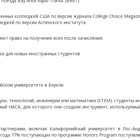
поезда Bay Area Rapid Transit (BART)
венных колледжей США по версии журнала College Choice Magazi
еджей по версии Аспенского института
еют право на получение всех после зачисления.
ва для новых иностранных студентов
йском университете в Беркли
уки, технологий, инженерии или математики (STEM): студенты-и
емый НАСА, для которого они создали инструмент, используемы
партнерами, включая Калифорнийский университет в Лос-Ан
года 77% поступающих по программе Honors Program поступили