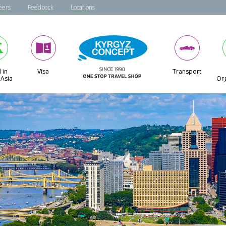
eers
Feedback
Locations
 in
Visa
Transport
 Asia
Org