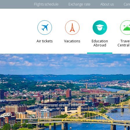
Flights schedule
Exchange rate
About us
Car
Air tickets
Vacations
Education
Travel
Abroad
Central