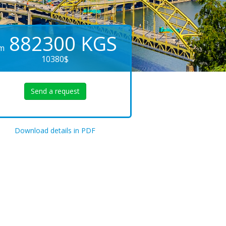
882300
KGS
m
10380$
Send a request
Download details in PDF