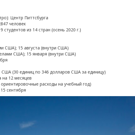
тро): Центр Питтсбурга
2847 человек
 студентов из 14 стран (осень 2020 г.)
ми США); 15 августа (внутри США)
делами США); 15 января (внутри США)
абря
я
 США (30 единиц по 346 долларов США за единицу)
а на 12 месяцев
е ориентировочные расходы на учебный год)
 15 сентября