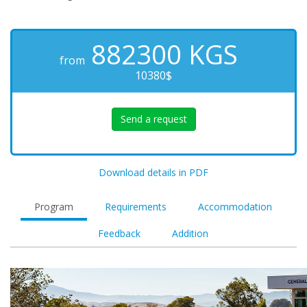
882300
KGS
from
10380$
Send a request
Download details in PDF
Program
Requirements
Accommodation
Feedback
Addition