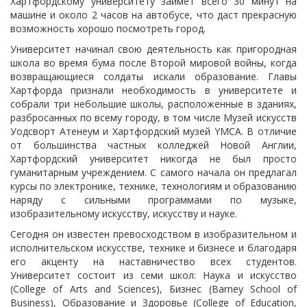
Хартфордскому университету займет всего 30 минут на
машине и около 2 часов на автобусе, что даст прекрасную
возможность хорошо посмотреть город.
Университет начинал свою деятельность как пригородная
школа во время бума после Второй мировой войны, когда
возвращающиеся солдаты искали образование. Главы
Хартфорда признали необходимость в университете и
собрали три небольшие школы, расположенные в зданиях,
разбросанных по всему городу, в том числе Музей искусств
Уодсворт Атенеум и Хартфордский музей YMCA. В отличие
от большинства частных колледжей Новой Англии,
Хартфордский университет никогда не был просто
гуманитарным учреждением. С самого начала он предлагал
курсы по электронике, технике, технологиям и образованию
наряду с сильными программами по музыке,
изобразительному искусству, искусству и науке.
Сегодня он известен превосходством в изобразительном и
исполнительском искусстве, технике и бизнесе и благодаря
его акценту на наставничество всех студентов.
Университет состоит из семи школ: Наука и искусство
(College of Arts and Sciences), Бизнес (Barney School of
Business), Образование и Здоровье (College of Education,