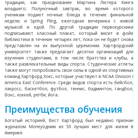
традиции, как празднование Мартина Лютера Кинга
младшего; Полуночный завтрак, во время которого
ученикам подают ночные блюда в течение финальной
недели; и Spring Fling, ежегодная вечеринка с живой
музыкой и едой. По другой традиции первокурсники
подписывают классный плакат, который висит в фойе
библиотеки в течение четырех лет, пока он не будет снова
представлен на их выпускной церемонии. Хартфордский
университет также предлагает десятки организаций для
изучения студентами, в том числе братства и клубы, а
также развлекательные виды спорта. Студенческие атлеты
также могут попробовать свои силы в одной из спортивных
команд Хартфорд Хокс, которые участвуют в NCAA Division I
America East Conference. Среди видов спорта есть бейсбол,
лакросс, баскетбол, футбол, теннис, бадминтон, гандбол,
бокс, хоккей, регби, йога.
Преимущества обучения
Богатый историей, Вест Хартфорд был недавно признан
журналом Moneyодним из 50 лучших мест для жизни в
Америке.