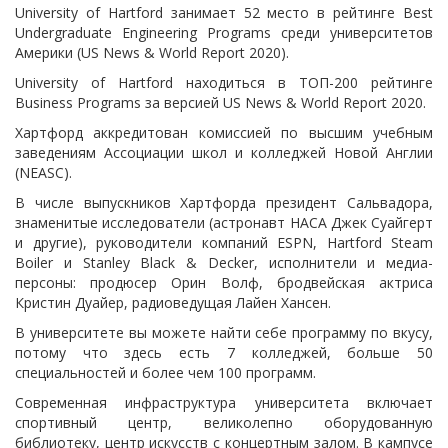
University of Hartford занимает 52 место в рейтинге Best
Undergraduate Engineering Programs среди университетов
Америки (US News & World Report 2020).
University of Hartford находиться в ТОП-200 рейтинге
Business Programs за версией US News & World Report 2020.
Хартфорд аккредитован комиссией по высшим учебным
заведениям Ассоциации школ и колледжей Новой Англии
(NEASC).
В числе выпускников Хартфорда президент Сальвадора,
знаменитые исследователи (астронавт НАСА Джек Суайгерт
и другие), руководители компаний ESPN, Hartford Steam
Boiler и Stanley Black & Decker, исполнители и медиа-
персоны: продюсер Орин Волф, бродвейская актриса
Кристин Дуайер, радиоведущая Лайен Хансен.
В университете вы можете найти себе программу по вкусу,
потому что здесь есть 7 колледжей, больше 50
специальностей и более чем 100 программ.
Современная инфраструктура университета включает
спортивный центр, великолепно оборудованную
библиотеку, центр искусств с концертным залом. В кампусе