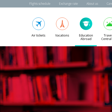
Flights schedule
Exchange rate
About us
Car
Air tickets
Vacations
Education
Travel
Abroad
Central