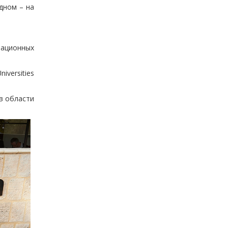
дном – на
ационных
iversities
в области