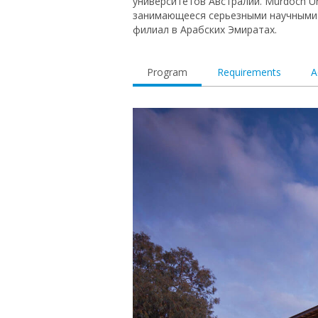
университетов Австралии. Murdoch Un
занимающееся серьезными научными р
филиал в Арабских Эмиратах.
Program
Requirements
A