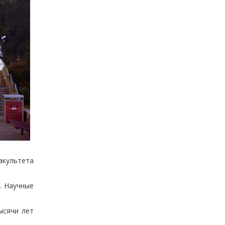
акультета
. Научные
ысячи лет