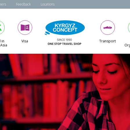
eers
Feedback
Locations
 in
Visa
Transport
 Asia
Org