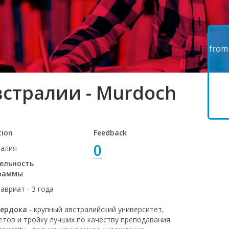
from
встралии - Murdoch
tion
Feedback
0
ралия
ельность
раммы
авриат - 3 года
Мердока
- крупный австралийский университет,
етов и тройку лучших по качеству преподавания