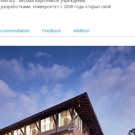
iversity - весьма наукоемкое учреждение,
азработками. Университет с 2008 года открыл свой
ccommodation
Feedback
Addition