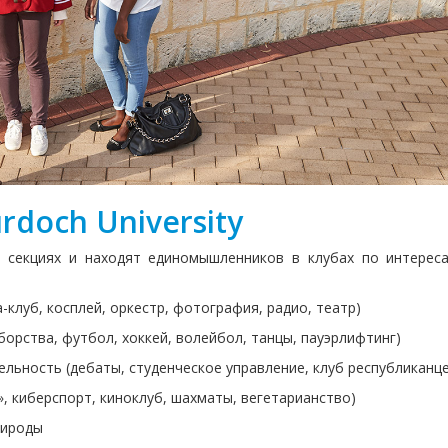
doch University
 секциях и находят единомышленников в клубах по интерес
-клуб, косплей, оркестр, фотография, радио, театр)
борства, футбол, хоккей, волейбол, танцы, пауэрлифтинг)
льность (дебаты, студенческое управление, клуб республиканце
», киберспорт, киноклуб, шахматы, вегетарианство)
рироды