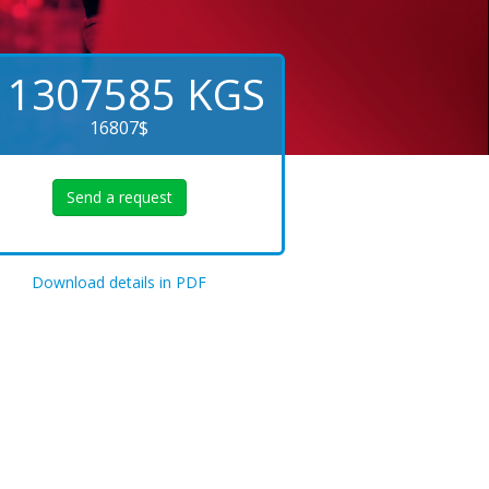
1307585
KGS
16807$
Send a request
Download details in PDF