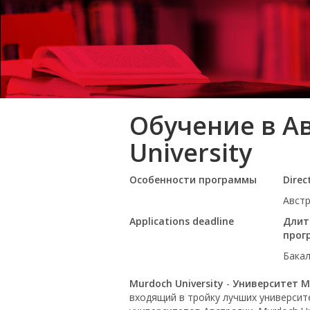
Обучение в А
University
Особенности программы
Direc
Авст
Applications deadline
Длит
прог
Бакал
Murdoch University
-
Университет 
входящий в тройку лучших университ