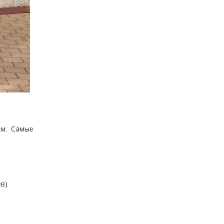
ам. Самые
в)