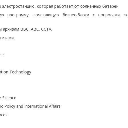
ю электростанцию, которая работает от солнечных батарей
ную программу, сочетающую бизнес-блоки с вопросами эк
м архивам BBC, ABC, CCTV.
тетами:
ce
ation Technology
e Science
c Policy and International Affairs
nces.