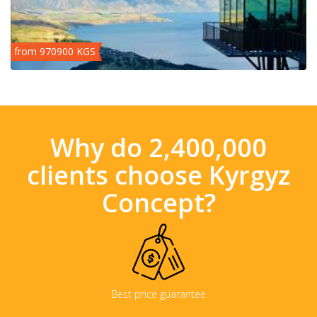
from 970900 KGS
Why do 2,400,000
clients choose Kyrgyz
Concept?
Best price guarantee