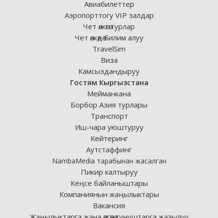
Авиабилеттер
Аэропорттогу VIP залдар
Чет өлкөгө турлар
Чет өлкөдө билим алуу
TravelSim
Виза
Камсыздандыруу
Гостям Кыргызстана
Мейманкана
Борбор Азия турлары
Транспорт
Иш-чара уюштуруу
Кейтеринг
Аутстаффинг
NambaMedia тарабынан жасалган
Пикир калтыруу
Кеңсе байланыштары
Компаниянын жаңылыктары
Вакансия
Жаңылыктарга жана өзгөчө сунуштарга жазылуу