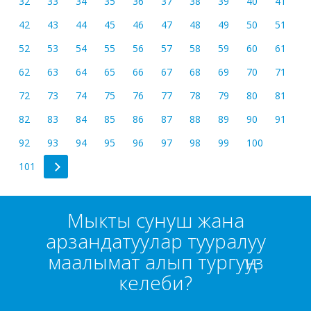
32
33
34
35
36
37
38
39
40
41
42
43
44
45
46
47
48
49
50
51
52
53
54
55
56
57
58
59
60
61
62
63
64
65
66
67
68
69
70
71
72
73
74
75
76
77
78
79
80
81
82
83
84
85
86
87
88
89
90
91
92
93
94
95
96
97
98
99
100
101
Мыкты сунуш жана
арзандатуулар тууралуу
маалымат алып тургуңуз
келеби?