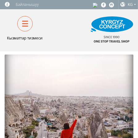
Байланышуу
KG
Кызматтар тизмеси