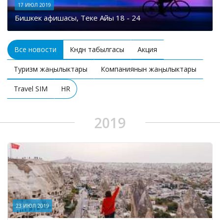
17 ИЮЛ 2019
Бишкек афишасы, Теке Айы 18 - 24
Все новости
Күндүн табылгасы
Акция
Туризм жаңылыктары
Компаниянын жаңылыктары
Travel SIM
HR
2019
23 ИЮЛ 2019