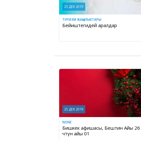
25 ДЕК 2019
ТУРИЗМ ЖАҢЫЛЫКТАРЫ
Бейиштегидей аралдар
25 ДЕК 2019
NONE
Бишкек афишасы, Бештин Айы 26 
Үчтүн айы 01