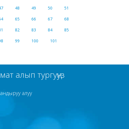
47
48
49
50
51
64
65
66
67
68
81
82
83
84
85
98
99
100
101
ат алып тургуңуз
тандыруу алуу