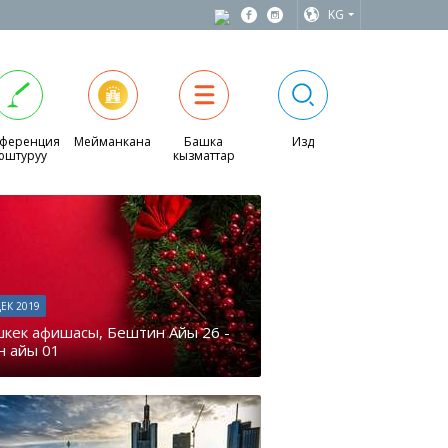
KG
ференция
Мейманкана
Башка
Издөө
юштуруу
кызматтар
ДЕК 2019
кек афишасы, Бештин Айы 26 -
үн айы 01