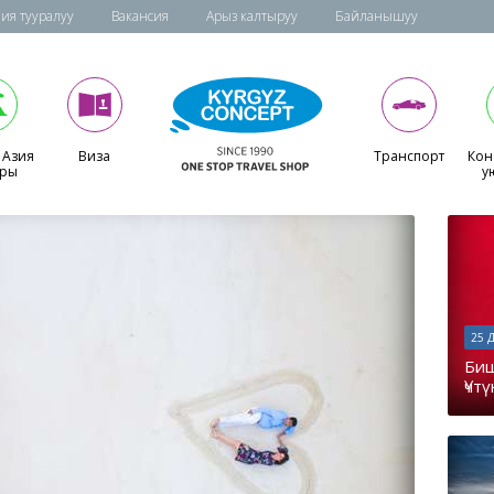
ия тууралуу
Вакансия
Арыз калтыруу
Байланышуу
 Азия
Виза
Транспорт
Кон
ары
у
25 
Биш
Үчт