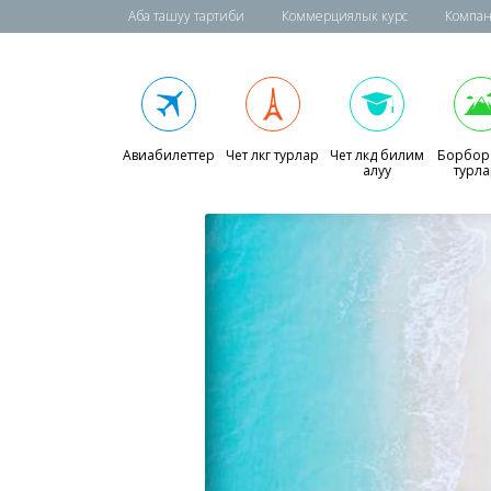
Аба ташуу тартиби
Коммерциялык курс
Компан
Авиабилеттер
Чет өлкөгө турлар
Чет өлкөдө билим
Борбор
алуу
турл