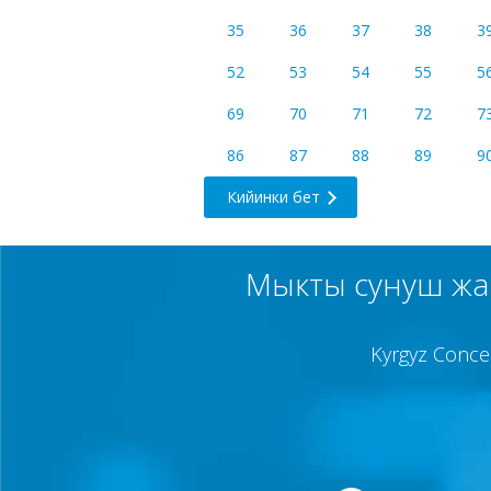
35
36
37
38
3
52
53
54
55
5
69
70
71
72
7
86
87
88
89
9
Кийинки бет
Мыкты сунуш жан
Kyrgyz Conce