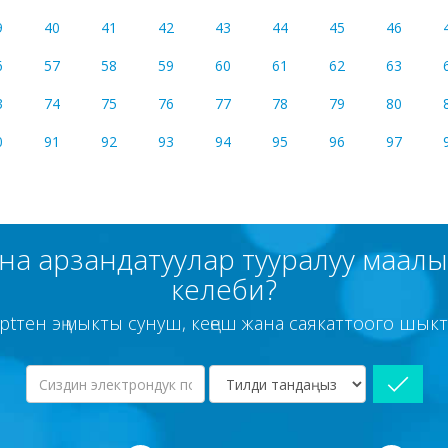
9
40
41
42
43
44
45
46
6
57
58
59
60
61
62
63
3
74
75
76
77
78
79
80
0
91
92
93
94
95
96
97
а арзандатуулар тууралуу маалым
келеби?
ptтен эң мыкты сунуш, кеңеш жана саякаттоого шык