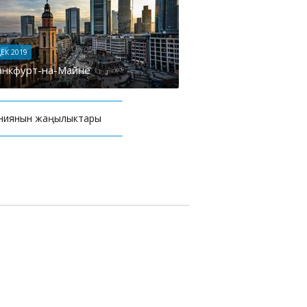
ДЕК 2019
нкфурт-на-Майне
ниянын жаңылыктары