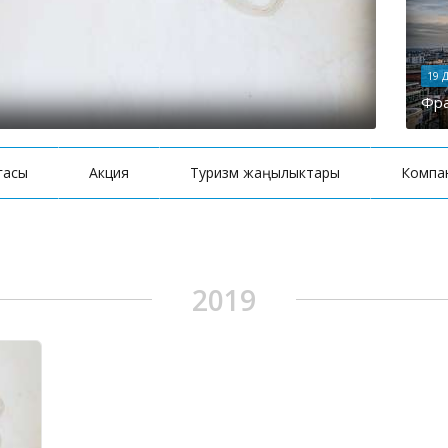
19 
Фра
лгасы
Акция
Туризм жаңылыктары
Компа
2019