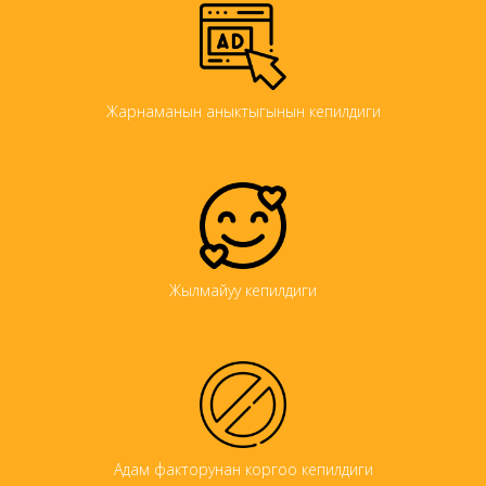
Жарнаманын аныктыгынын кепилдиги
Жылмайуу кепилдиги
Адам факторунан коргоо кепилдиги