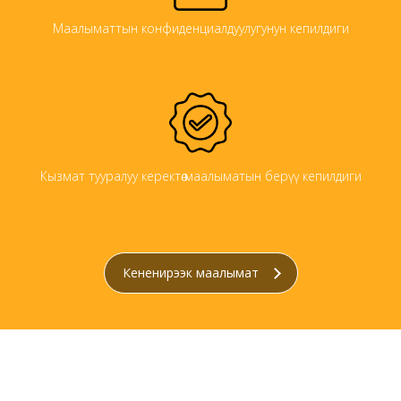
Маалыматтын конфиденциалдуулугунун кепилдиги
Кызмат тууралуу керектөө маалыматын берүү кепилдиги
Кененирээк маалымат