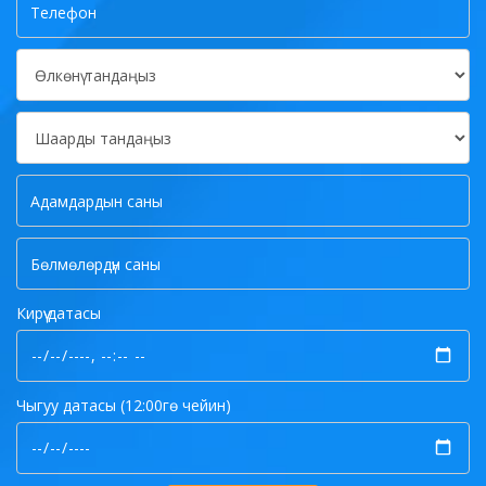
Кирүү датасы
Чыгуу датасы (12:00гө чейин)