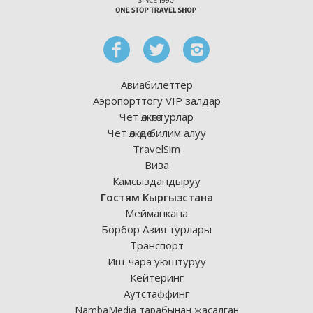
Авиабилеттер
Аэропорттогу VIP залдар
Чет өлкөгө турлар
Чет өлкөдө билим алуу
TravelSim
Виза
Камсыздандыруу
Гостям Кыргызстана
Мейманкана
Борбор Азия турлары
Транспорт
Иш-чара уюштуруу
Кейтеринг
Аутстаффинг
NambaMedia тарабынан жасалган