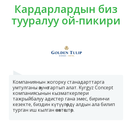
Кардарлардын биз
тууралуу ой-пикири
Компаниянын жогорку станадарттарга
умтулганы өзунө тартып алат. Kyrgyz Concept
компаниясынын кызматкерлери
тажрыйбалуу адистер гана эмес, биринчи
кезекте, биздин күтүүлөрдү алдын ала билип
турган иш кылган өнөктөштөр.