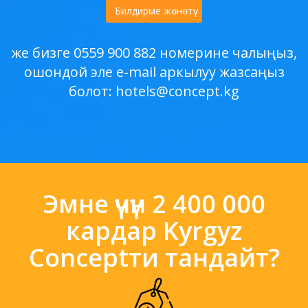
Билдирме жөнөтүү
же бизге 0559 900 882 номерине чалыңыз,
ошондой эле e-mail аркылуу жазсаңыз
болот:
hotels@concept.kg
Эмне үчүн 2 400 000
кардар Kyrgyz
Conceptти тандайт?