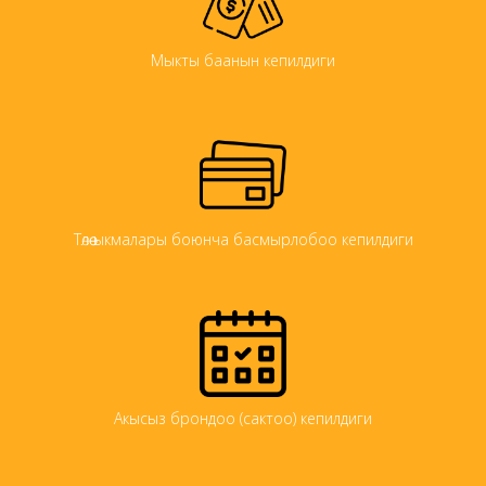
Мыкты баанын кепилдиги
Төлөө ыкмалары боюнча басмырлобоо кепилдиги
Акысыз брондоо (сактоо) кепилдиги