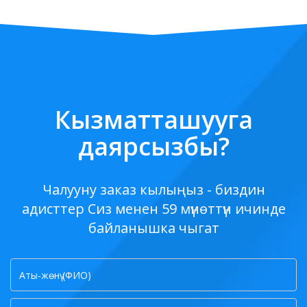
Кызматташууга
даярсызбы?
Чалууну заказ кылыңыз - биздин
адисттер Сиз менен 59 мүнөттүн ичинде
байланышка чыгат