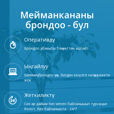
Мейманкананы
брондоо - бул
Оперативдүү
Брондоо убакыты 5-мүнөттөн ашпайт
Ыңгайлуу
Бөлмөнү брондоо үчүн, биздин кеңсеге келүүнү кажети
жок
Жеткиликтүү
Сиз ар дайым биз менен байланышып турсаңыз
болот, биз байланышта - 24/7