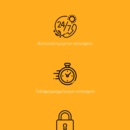
Жеткиликтүүлүктүн кепилдиги
Тейлөө ылдамдыгынын кепилдиги