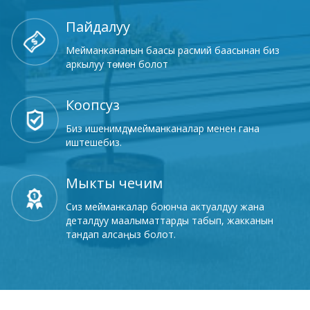
Пайдалуу
Мейманкананын баасы расмий баасынан биз
аркылуу төмөн болот
Коопсуз
Биз ишенимдүү мейманканалар менен гана
иштешебиз.
Мыкты чечим
Сиз мейманкалар боюнча актуалдуу жана
деталдуу маалыматтарды табып, жакканын
тандап алсаңыз болот.