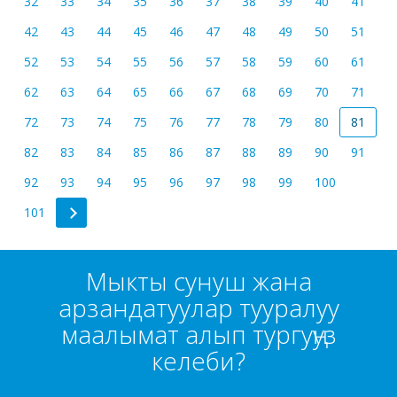
32
33
34
35
36
37
38
39
40
41
42
43
44
45
46
47
48
49
50
51
52
53
54
55
56
57
58
59
60
61
62
63
64
65
66
67
68
69
70
71
72
73
74
75
76
77
78
79
80
81
82
83
84
85
86
87
88
89
90
91
92
93
94
95
96
97
98
99
100
101
Мыкты сунуш жана
арзандатуулар тууралуу
маалымат алып тургуңуз
келеби?