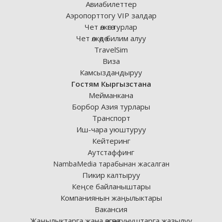
Авиабилеттер
Аэропорттогу VIP залдар
Чет өлкөгө турлар
Чет өлкөдө билим алуу
TravelSim
Виза
Камсыздандыруу
Гостям Кыргызстана
Мейманкана
Борбор Азия турлары
Транспорт
Иш-чара уюштуруу
Кейтеринг
Аутстаффинг
NambaMedia тарабынан жасалган
Пикир калтыруу
Кеңсе байланыштары
Компаниянын жаңылыктары
Вакансия
Жаңылыктарга жана өзгөчө сунуштарга жазылуу