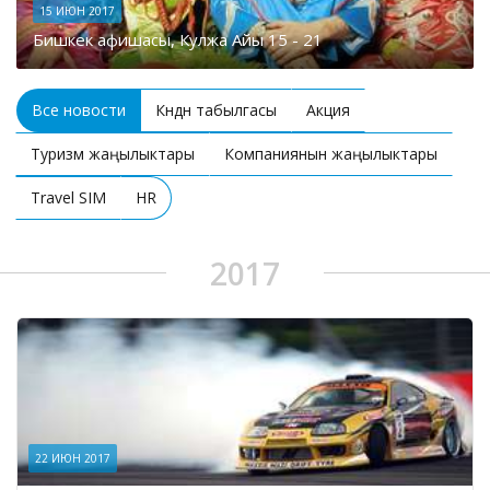
15 ИЮН 2017
Бишкек афишасы, Кулжа Айы 15 - 21
Все новости
Күндүн табылгасы
Акция
Туризм жаңылыктары
Компаниянын жаңылыктары
Travel SIM
HR
2017
22 ИЮН 2017