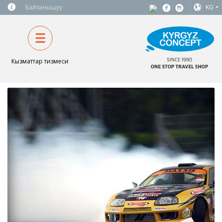
Байланышуу
KG
Кызматтар тизмеси