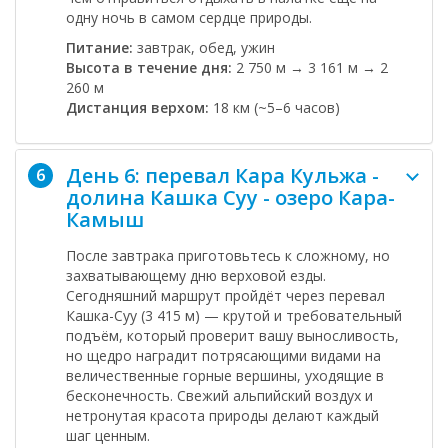
одну ночь в самом сердце природы.
Питание:
завтрак, обед, ужин
Высота в течение дня:
2 750 м → 3 161 м → 2
260 м
Дистанция верхом:
18 км (~5–6 часов)
День 6: перевал Кара Кульжа -
6
долина Кашка Суу - озеро Кара-
Камыш
После завтрака приготовьтесь к сложному, но
захватывающему дню верховой езды.
Сегодняшний маршрут пройдёт через
перевал
Кашка-Суу
(3 415 м) — крутой и требовательный
подъём, который проверит вашу выносливость,
но щедро наградит потрясающими видами на
величественные горные вершины, уходящие в
бесконечность. Свежий альпийский воздух и
нетронутая красота природы делают каждый
шаг ценным.