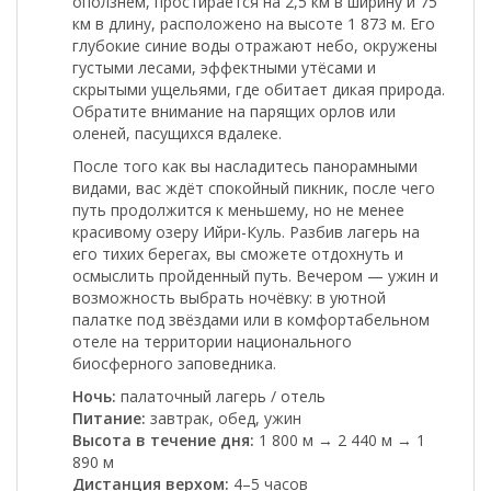
оползнем, простирается на 2,5 км в ширину и 75
км в длину, расположено на высоте 1 873 м. Его
глубокие синие воды отражают небо, окружены
густыми лесами, эффектными утёсами и
скрытыми ущельями, где обитает дикая природа.
Обратите внимание на парящих орлов или
оленей, пасущихся вдалеке.
После того как вы насладитесь панорамными
видами, вас ждёт спокойный пикник, после чего
путь продолжится к меньшему, но не менее
красивому озеру
Ийри-Куль
. Разбив лагерь на
его тихих берегах, вы сможете отдохнуть и
осмыслить пройденный путь. Вечером — ужин и
возможность выбрать ночёвку: в уютной
палатке под звёздами или в комфортабельном
отеле на территории национального
биосферного заповедника.
Ночь:
палаточный лагерь / отель
Питание:
завтрак, обед, ужин
Высота в течение дня:
1 800 м → 2 440 м → 1
890 м
Дистанция верхом:
4–5 часов