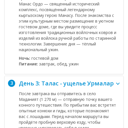
Манас Ордо
— священный исторический
комплекс, посвящённый легендарному
кыргызскому герою Манасу. После знакомства с
этим культурным местом размещение в уютном
гостевом доме, где вы увидите процесс
изготовления традиционных войлочных ковров и
изделий из войлока ручной работы по старинной
технологии. Завершение дня — тёплый
национальный ужин.
Ночь:
гостевой дом
Питание:
завтрак, обед, ужин
День 3: Талас - ущелье Урмалар
3
После завтрака вы отправитесь в село
Маданият
(1 270 м) — отправную точку вашего
конного путешествия. По прибытии вас встретят
опытные конюхи и гиды, которые познакомят
вас с лошадьми. Перед началом маршрута вы
пройдёте пробную верховую езду, чтобы
уверенно чувствовать себя в седле.