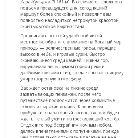
Кара-Кульджа
(3 161 м). В отличие от сложного
подъёма предыдущего дня, сегодняшний
маршрут более спокойный и позволит вам
полностью насладиться нетронутой красотой
скрытых уголков Кыргызстана.
Продвигаясь по этой удалённой дикой
местности, обратите внимание на богатый мир
природы — величественные грифы, парящие
высоко в небе, и игривые сурки, быстро
скрывающиеся среди камней. Тишина гор,
нарушаемая лишь шумом горной реки и
далёкими криками птиц, создаёт по-настоящему
умиротворённую атмосферу.
Вас ждёт остановка на пикник среди
захватывающих пейзажей, после чего
путешествие продолжится через холмистые
склоны и широкие долины. К вечеру вы
прибудете в палаточный лагерь, где вас будет
ждать тёплый ужин и потрескивающий костёр.
Отдохните под бескрайним ночным небом,
делясь впечатлениями с попутчиками, прежде
чем отправиться отдыхать в палатке ещё на