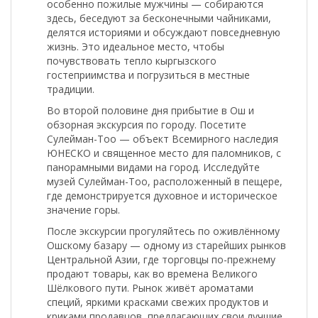
особенно пожилые мужчины — собираются
здесь, беседуют за бесконечными чайниками,
делятся историями и обсуждают повседневную
жизнь. Это идеальное место, чтобы
почувствовать тепло кыргызского
гостеприимства и погрузиться в местные
традиции.
Во второй половине дня прибытие в Ош и
обзорная экскурсия по городу. Посетите
Сулейман-Тоо
— объект Всемирного наследия
ЮНЕСКО и священное место для паломников, с
панорамными видами на город. Исследуйте
музей Сулейман-Тоо, расположенный в пещере,
где демонстрируется духовное и историческое
значение горы.
После экскурсии прогуляйтесь по оживлённому
Ошскому базару
— одному из старейших рынков
Центральной Азии, где торговцы по-прежнему
продают товары, как во времена Великого
Шёлкового пути. Рынок живёт ароматами
специй, яркими красками свежих продуктов и
криками продавцов, предлагающих свои лучшие