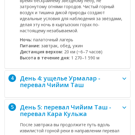
время бескрайнему звёздному небу, не
затронутому огнями городов. Чистый горный
воздух и тишина дикой природы создают
идеальные условия для наблюдения за звёздами,
делая эту ночь в кыргызских горах по-
настоящему незабываемой.
Ночь:
палаточный лагерь
Питание:
завтрак, обед, ужин
Дистанция верхом:
20 км (~6–7 часов)
Высота в течение дня:
1 270–1 590 м
День 4: ущелье Урмалар -
4
перевал Чийим Таш
День 5: перевал Чийим Таш -
5
перевал Кара Кульжа
После завтрака вы продолжите путь вдоль
извилистой горной реки в направлении
перевал