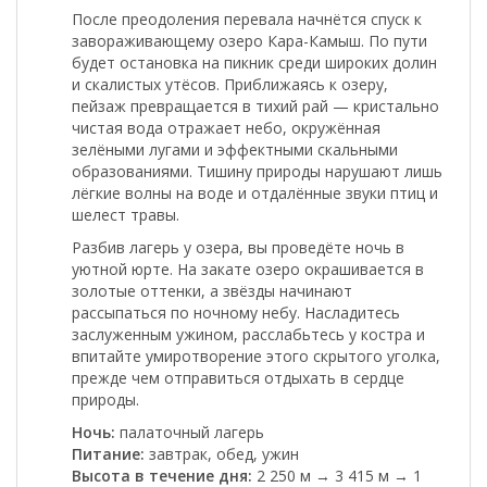
После преодоления перевала начнётся спуск к
завораживающему
озеро Кара-Камыш
. По пути
будет остановка на пикник среди широких долин
и скалистых утёсов. Приближаясь к озеру,
пейзаж превращается в тихий рай — кристально
чистая вода отражает небо, окружённая
зелёными лугами и эффектными скальными
образованиями. Тишину природы нарушают лишь
лёгкие волны на воде и отдалённые звуки птиц и
шелест травы.
Разбив лагерь у озера, вы проведёте ночь в
уютной юрте. На закате озеро окрашивается в
золотые оттенки, а звёзды начинают
рассыпаться по ночному небу. Насладитесь
заслуженным ужином, расслабьтесь у костра и
впитайте умиротворение этого скрытого уголка,
прежде чем отправиться отдыхать в сердце
природы.
Ночь:
палаточный лагерь
Питание:
завтрак, обед, ужин
Высота в течение дня:
2 250 м → 3 415 м → 1