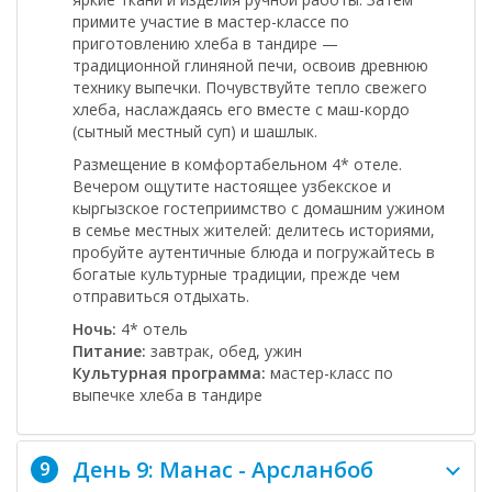
примите участие в мастер-классе по
приготовлению хлеба в тандире —
традиционной глиняной печи, освоив древнюю
технику выпечки. Почувствуйте тепло свежего
хлеба, наслаждаясь его вместе с
маш-кордо
(сытный местный суп) и
шашлык
.
Размещение в комфортабельном 4* отеле.
Вечером ощутите настоящее узбекское и
кыргызское гостеприимство с домашним ужином
в семье местных жителей: делитесь историями,
пробуйте аутентичные блюда и погружайтесь в
богатые культурные традиции, прежде чем
отправиться отдыхать.
Ночь:
4* отель
Питание:
завтрак, обед, ужин
Культурная программа:
мастер-класс по
выпечке хлеба в тандире
День 9: Манас - Арсланбоб
9