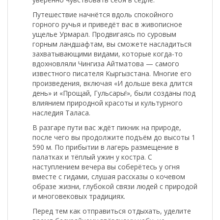
Путешествие начнётся вдоль спокойного
горного ручья и приведёт вас в живописное
ущелье Урмарал
. Продвигаясь по суровым
горным ландшафтам, вы сможете насладиться
захватывающими видами, которые когда-то
вдохновляли
Чингиза Айтматова
— самого
известного писателя Кыргызстана. Многие его
произведения, включая «И дольше века длится
день» и «Прощай, Гульсары!», были созданы под
влиянием природной красоты и культурного
наследия Таласа.
В разгаре пути вас ждёт пикник на природе,
после чего вы продолжите подъём до высоты 1
590 м. По прибытии в лагерь размещение в
палатках и тёплый ужин у костра. С
наступлением вечера вы соберётесь у огня
вместе с гидами, слушая рассказы о кочевом
образе жизни, глубокой связи людей с природой
и многовековых традициях.
Перед тем как отправиться отдыхать, уделите