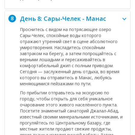
День 8: Сары-Челек - Манас
8
Проснитесь с видом на потрясающее
озеро
Сары-Челек
, спокойные воды которого
отражают утренний свет в сцене абсолютного
умиротворения. Насладитесь спокойным
завтраком на берегу, а затем попрощайтесь с
верными лошадьми и пересаживайтесь в
комфортабельный джип с полным приводом.
Сегодня — заслуженный день отдыха, во время
которого вы отправитесь в
Манас
, любуясь
меняющимися пейзажами по пути.
По прибытии отправьтесь на экскурсию по
городу, чтобы открыть для себя уникальное
очарование этого живого населённого пункта.
Посетите знаменитый
санаторий Джалал-Абад
,
известный своими минеральными источниками, и
прогуляйтесь по Центральному базару, где
местные жители продают свежие продукты,
яркие ткани и изделия ручной работы. Затем