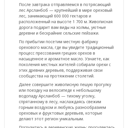
После завтрака отправляемся в потрясающий
лес Арсланбоб
— крупнейший в мире ореховый
лес, занимающий 600 000 гектаров и
расположенный на высоте 1 700 м. Живописная
дорога подарит вам виды на холмы, уютные
деревни и бескрайние сельские пейзажи.
По прибытии посетим местную
фабрику
орехового масла
, где вы увидите традиционный
процесс прессования грецких орехов в
насыщенное и ароматное масло. Узнаете, как
поколения местных жителей собирали орехи с
этих древних деревьев, поддерживая свои
сообщества на протяжении столетий.
Далее совершите живописную пешую прогулку
или поездку на велосипеде к небольшому
водопаду Арсланбоб — тихому уголку,
спрятанному в лесу, наслаждаясь свежим
горным воздухом и любуясь разнообразием
ореховых и фруктовых деревьев, которые
делают этот регион уникальным.
Погрузитесь в деревенскую жизнь: прогуляетесь