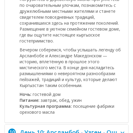
по очаровательным улочкам, познакомитесь с
дружелюбными местными жителями и станете
свидетелем повседневных традиций,
сохранившихся здесь на протяжении поколений.
Размещение в уютном семейном гостевом доме,
где вы ощутите настоящее кыргызское
гостеприимство.
Вечером соберемся, чтобы услышать легенду об
Арсланбобе и Александре Македонском —
историю, вплетённую в прошлое этого
мистического места. В конце дня насладитесь
размышлениями о невероятном разнообразии
пейзажей, традиций и культур, которые делают
Кыргызстан таким особенным.
Ночь:
гостевой дом
Питание:
завтрак, обед, ужин
Культурная программа:
посещение фабрики
орехового масла
День 10: Арсланбоб - Узген - Ош
10