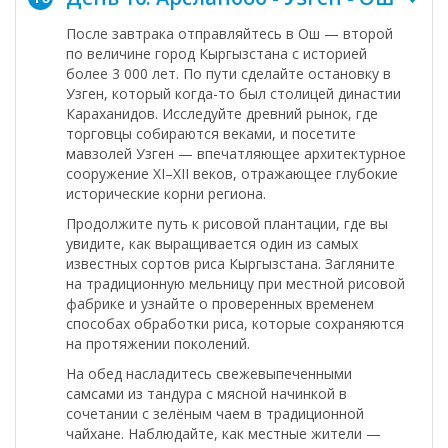
После завтрака отправляйтесь в
Ош
— второй
по величине город Кыргызстана с историей
более 3 000 лет. По пути сделайте остановку в
Узген
, который когда-то был столицей династии
Караханидов. Исследуйте древний рынок, где
торговцы собираются веками, и посетите
мавзолей Узген — впечатляющее архитектурное
сооружение XI–XII веков, отражающее глубокие
исторические корни региона.
Продолжите путь к рисовой плантации, где вы
увидите, как выращивается один из самых
известных сортов риса Кыргызстана. Загляните
на традиционную мельницу при местной рисовой
фабрике и узнайте о проверенных временем
способах обработки риса, которые сохраняются
на протяжении поколений.
На обед насладитесь свежевыпеченными
самсами из тандура с мясной начинкой в
сочетании с зелёным чаем в традиционной
чайхане
. Наблюдайте, как местные жители —