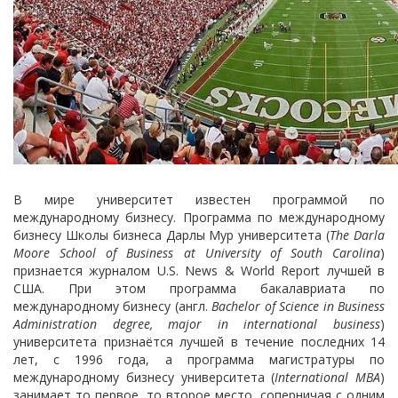
В мире университет известен программой по
международному бизнесу. Программа по международному
бизнесу Школы бизнеса Дарлы Мур университета (
The Darla
Moore School of Business at University of South Carolina
)
признается журналом U.S. News & World Report лучшей в
США. При этом программа бакалавриата по
международному бизнесу (англ.
Bachelor of Science in Business
Administration degree, major in international business
)
университета признаётся лучшей в течение последних 14
лет, с 1996 года, а программа магистратуры по
международному бизнесу университета (
International MBA
)
занимает то первое, то второе место, соперничая с одним