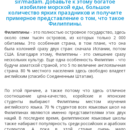
sir/madam. Добавьте к этому богатое
изобилие морской еды, большое
количество ярких праздников и получите
примерное представление о том, что такое
Филиппины.
Филиппины
- это полностью островное государство, здесь
около семи тысяч островов, из которых только 2 000
обитаемы. Это особенная страна, в том плане, что она
была колонией сразу двух стран: сначала Испании, потом
США. Благодаря этому, Филиппины - это смешение сразу
нескольких культур. Еще одна особенность Филиппин - что
будучи азиатской страной, это 5 по величине англоязычная
страна. 80 % местного населения здесь свободно владеет
английским (спасибо Соединенным Штатам).
По этой причине, а также потому что здесь отличное
соотношение цена-качество, корейские и японские
студенты выбирают Филиппины местом изучения
английского языка. 70 % студентов всех языковых школ на
Филиппинах являются именно представителями этих двух
наций. В последнее время, филиппинские языковые школы
также набирают популярность среди российских и арабских
студентов. А пока в этой стране очень мало