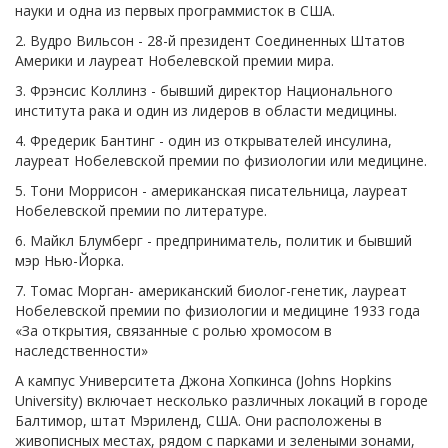
науки и одна из первых программисток в США.
2. Вудро Вильсон - 28-й президент Соединенных Штатов
Америки и лауреат Нобелевской премии мира.
3. Фрэнсис Коллинз - бывший директор Национального
института рака и один из лидеров в области медицины.
4. Фредерик Бантинг - один из открывателей инсулина,
лауреат Нобелевской премии по физиологии или медицине.
5. Тони Моррисон - американская писательница, лауреат
Нобелевской премии по литературе.
6. Майкл Блумберг - предприниматель, политик и бывший
мэр Нью-Йорка.
7. Томас Морган- американский биолог-генетик, лауреат
Нобелевской премии по физиологии и медицине 1933 года
«За открытия, связанные с ролью хромосом в
наследственности»
А кампус Университета Джона Хопкинса (Johns Hopkins
University) включает несколько различных локаций в городе
Балтимор, штат Мэриленд, США. Они расположены в
живописных местах, рядом с парками и зелеными зонами,