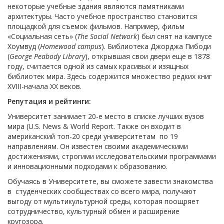
некоторые учебные здания являются памятниками
архитектуры. Часто учебное пространство становится
площадкой для съемок фильмов. Например, фильм
«Социальная сеть» (
The Social Network
) был снят на кампусе
Хоумвуд (
Homewood campus
). Библиотека Джорджа Пибоди
(
George Peabody Library
), открывшая свои двери еще в 1878
году, считается одной из самых красивых и изящных
библиотек мира. Здесь содержится множество редких книг
XVIII-начала XX веков.
Репутация и рейтинги:
Университет занимает 20-е место в списке лучших вузов
мира (U.S. News & World Report. Также он входит в
американский топ-20 среди университетам по 19
направлениям. Он известен своими академическими
достижениями, строгими исследовательскими программами
и инновационными подходами к образованию.
Обучаясь в Университете, вы сможете завести знакомства
в студенческих сообществах со всего мира, получают
выгоду от мультикультурной среды, которая поощряет
сотрудничество, культурный обмен и расширение
кругозора.