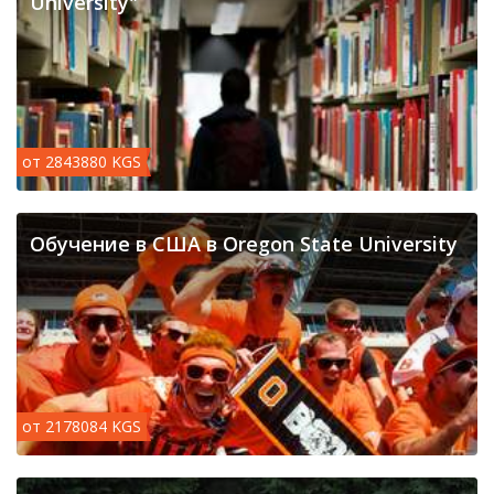
University"
от 2843880 KGS
Обучение в США в Oregon State University
от 2178084 KGS