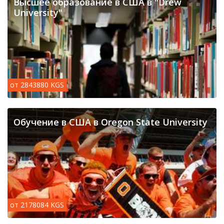
Высшее образование в США в "Drew
University"
от 2843880 KGS
Обучение в США в Oregon State University
от 2178084 KGS