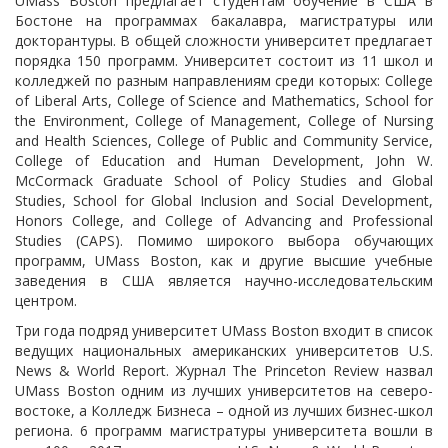
UMass Boston предлагает студентам обучение в США в
Бостоне на программах бакалавра, магистратуры или
докторантуры. В общей сложности университет предлагает
порядка 150 программ. Университет состоит из 11 школ и
колледжей по разным направлениям среди которых: College
of Liberal Arts, College of Science and Mathematics, School for
the Environment, College of Management, College of Nursing
and Health Sciences, College of Public and Community Service,
College of Education and Human Development, John W.
McCormack Graduate School of Policy Studies and Global
Studies, School for Global Inclusion and Social Development,
Honors College, and College of Advancing and Professional
Studies (CAPS). Помимо широкого выбора обучающих
программ, UMass Boston, как и другие высшие учебные
заведения в США является научно-исследовательским
центром.
Три года подряд университет UMass Boston входит в список
ведущих национальных американских университетов U.S.
News & World Report. Журнал The Princeton Review назвал
UMass Boston одним из лучших университетов на северо-
востоке, а Колледж Бизнеса – одной из лучших бизнес-школ
региона. 6 программ магистратуры университета вошли в