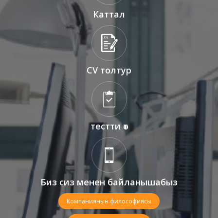
Каттал
CV толтур
тестти өт
Биз сиз менен байланышабыз
Компаниянын философиясы