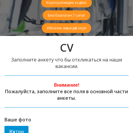
Корпоративдик кодекс
Биз баалаган 7 сапат
Ийгилик жөнүндө 6 окуя
CV
Заполните анкету что бы откликаться на наши
вакансии.
Внимание!
Пожалуйста, заполните все поля в основной части
анкеты.
Ваше фото
Жүктөө