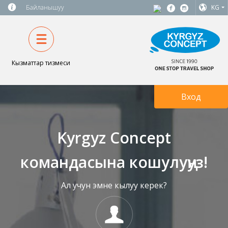
Байланышуу
KG
Кызматтар тизмеси
Вход
Kyrgyz Concept
командасына кошулуңуз!
Ал учун эмне кылуу керек?