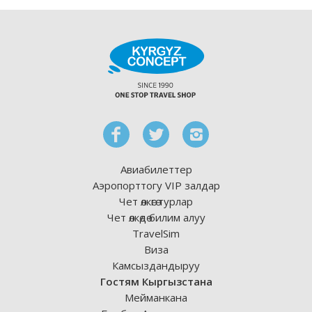
Авиабилеттер
Аэропорттогу VIP залдар
Чет өлкөгө турлар
Чет өлкөдө билим алуу
TravelSim
Виза
Камсыздандыруу
Гостям Кыргызстана
Мейманкана