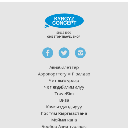
Авиабилеттер
Аэропорттогу VIP залдар
Чет өлкөгө турлар
Чет өлкөдө билим алуу
TravelSim
Виза
Камсыздандыруу
Гостям Кыргызстана
Мейманкана
Борбор Азия турлары