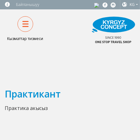
Байланышуу
KG
Кызматтар тизмеси
Практикант
Практика акысыз