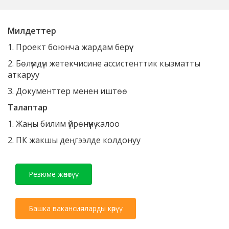
Милдеттер
1. Проект боюнча жардам берүү
2. Бөлүмдүн жетекчисине ассистенттик кызматты
аткаруу
3. Документтер менен иштөө
Талаптар
1. Жаңы билим үйрөнүүнү калоо
2. ПК жакшы деңгээлде колдонуу
Резюме жөнөтүү
Башка вакансияларды көрүү