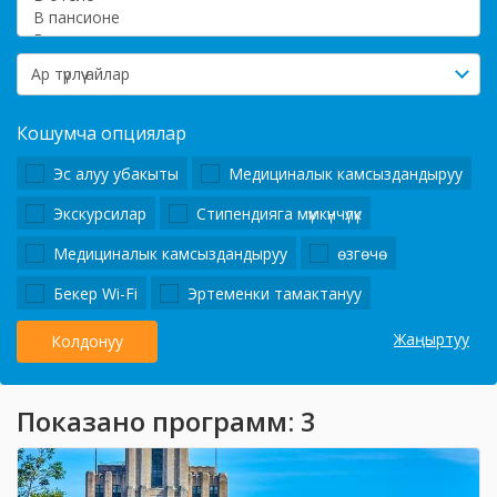
Кошумча опциялар
Эс алуу убакыты
Медициналык камсыздандыруу
Экскурсилар
Стипендияга мүмкүнчүлүк
Медициналык камсыздандыруу
өзгөчө
Бекер Wi-Fi
Эртеменки тамактануу
Жаңыртуу
Колдонуу
Показано программ: 3