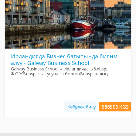
Ирландияда Бизнес багытында билим
алуу - Galway Business School
Galway Business School – Ирландиядагы&nbsp;
Ж.О.Ж&nbsp; статусуна ээ болгон&nbsp; алдың...
586506 KGS
Көбүрөөк билүү