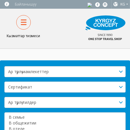
Байланышуу
KG
Кызматтар тизмеси