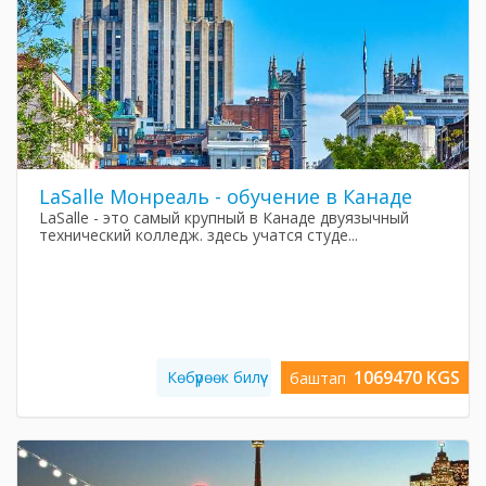
LaSalle Монреаль - обучение в Канаде
LaSalle - это самый крупный в Канаде двуязычный
технический колледж. здесь учатся студе...
1069470 KGS
Көбүрөөк билүү
баштап