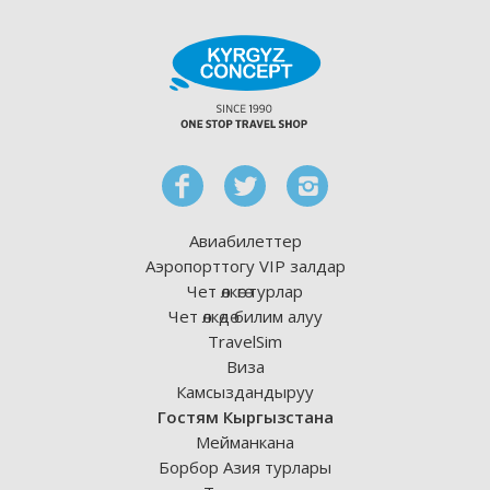
Авиабилеттер
Аэропорттогу VIP залдар
Чет өлкөгө турлар
Чет өлкөдө билим алуу
TravelSim
Виза
Камсыздандыруу
Гостям Кыргызстана
Мейманкана
Борбор Азия турлары