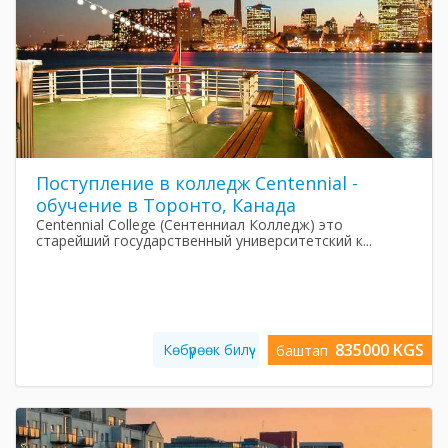
Поступление в колледж Centennial -
обучение в Торонто, Канада
Centennial College (Сентенниал Колледж) это
старейший государственный университетский к...
835000 KGS
Көбүрөөк билүү
баштап