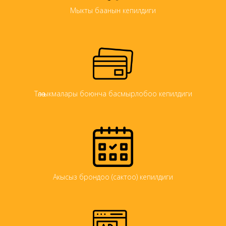
Мыкты баанын кепилдиги
Төлөө ыкмалары боюнча басмырлобоо кепилдиги
Акысыз брондоо (сактоо) кепилдиги