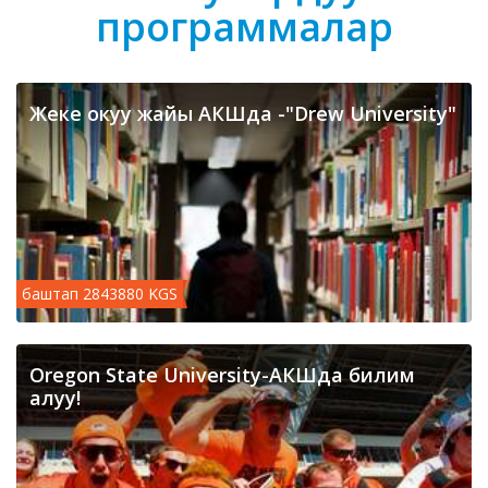
программалар
Жеке окуу жайы АКШда -"Drew University"
баштап 2843880 KGS
Oregon State University-АКШда билим
алуу!