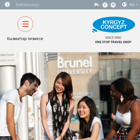
Байланышуу
KG
Кызматтар тизмеси