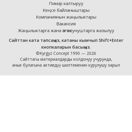
Пикир калтыруу
Кеңсе байланыштары
Компаниянын жаңылыктары
Вакансия
Жаңылыктарга жана өзгөчө сунуштарга жазылуу
Сайттан ката тапсаңыз, катаны кымчып Shift+Enter
кнопкаларын басыңыз.
©Kyrgyz Concept 1990 — 2026
Сайттагы материалдарды колдонуу учурунда,
анык булагына активдүү шилтеменин курулушу зарыл