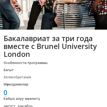
Бакалавриат за три года
вместе с Brunel University
London
Особенности программы
Багыт
Великобритания
Мүнөздөмөлөр
0
Кабыл алуу мөөнөтү
август, дакабрь