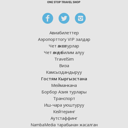
Авиабилеттер
Аэропорттогу VIP залдар
Чет өлкөгө турлар
Чет өлкөдө билим алуу
TravelSim
Виза
Камсыздандыруу
Гостям Кыргызстана
Мейманкана
Борбор Азия турлары
Транспорт
Иш-чара уюштуруу
Кейтеринг
Аутстаффинг
NambaMedia тарабынан жасалган