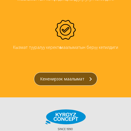
Кызмат тууралуу керектөө маалыматын берүү кепилдиги
Кененирээк маалымат