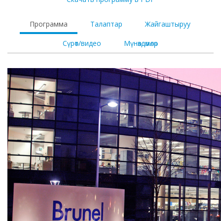
Программа
Талаптар
Жайгаштыруу
Сүрөт/видео
Мүнөздөмөлөр