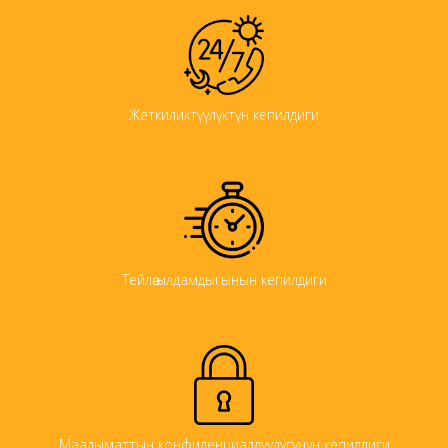
Жеткиликтүүлүктүн кепилдиги
Тейлөө ылдамдыгынын кепилдиги
Маалыматтын конфиденциалдуулугунун кепилдиги