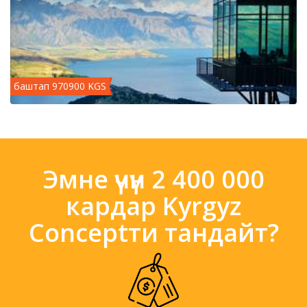
баштап 970900 KGS
Эмне үчүн 2 400 000
кардар Kyrgyz
Conceptти тандайт?