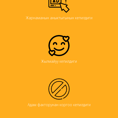
Жарнаманын аныктыгынын кепилдиги
Жылмайуу кепилдиги
Адам факторунан коргоо кепилдиги