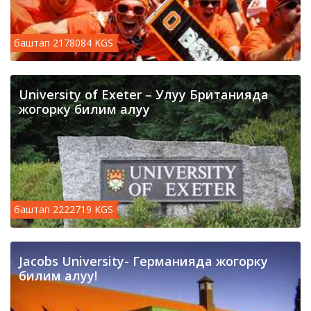
баштап 2178084 KGS
University of Exeter – Улуу Британияда
жогорку билим алуу
баштап 2222719 KGS
Jacobs University- Германияда жогорку
билим алуу!