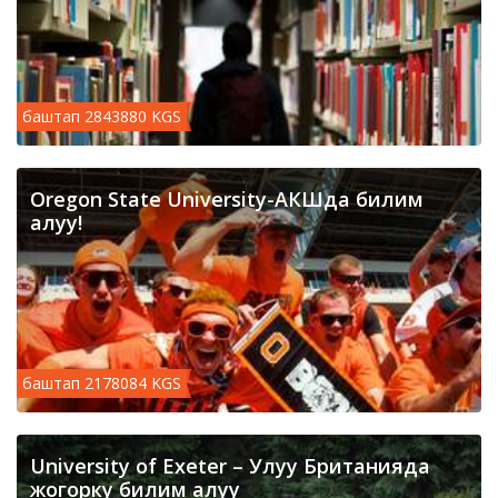
баштап 2843880 KGS
Oregon State University-АКШда билим
алуу!
баштап 2178084 KGS
University of Exeter – Улуу Британияда
жогорку билим алуу