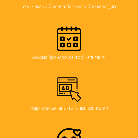
Төлөө ыкмалары боюнча басмырлобоо кепилдиги
Акысыз брондоо (сактоо) кепилдиги
Жарнаманын аныктыгынын кепилдиги