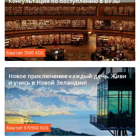
Консультация по поступлению в ВУЗы
баштап 7000 KGS
Новое приключение каждый день. Живи
и учись в Новой Зеландии!
баштап 970900 KGS