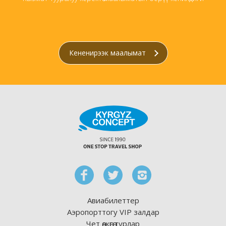
Кененирээк маалымат
Авиабилеттер
Аэропорттогу VIP залдар
Чет өлкөгө турлар