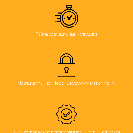
Тейлөө ылдамдыгынын кепилдиги
Маалыматтын конфиденциалдуулугунун кепилдиги
Кызмат тууралуу керектөө маалыматын берүү кепилдиги