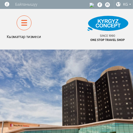
Байланышуу
KG
Кызматтар тизмеси