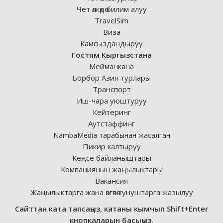
Чет өлкөдө билим алуу
TravelSim
Виза
Камсыздандыруу
Гостям Кыргызстана
Мейманкана
Борбор Азия турлары
Транспорт
Иш-чара уюштуруу
Кейтеринг
Аутстаффинг
NambaMedia тарабынан жасалган
Пикир калтыруу
Кеңсе байланыштары
Компаниянын жаңылыктары
Вакансия
Жаңылыктарга жана өзгөчө сунуштарга жазылуу
Сайттан ката тапсаңыз, катаны кымчып Shift+Enter
кнопкаларын басыңыз.