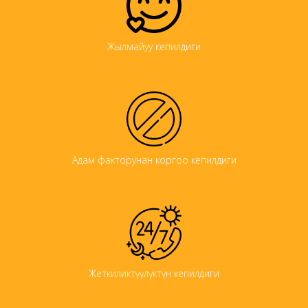
Жылмайуу кепилдиги
Адам факторунан коргоо кепилдиги
Жеткиликтүүлүктүн кепилдиги