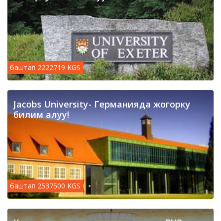
баштап 2222719 KGS
Jacobs University- Германияда жогорку
билим алуу!
баштап 2537500 KGS