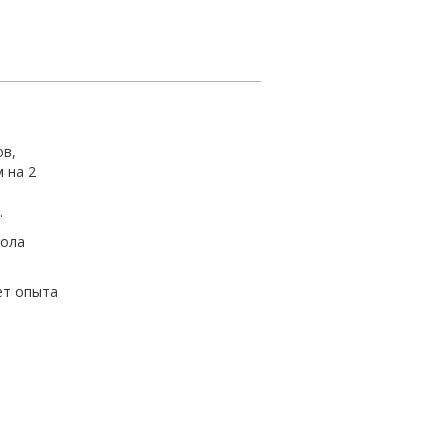
ов,
 на 2
.
кола
ет опыта