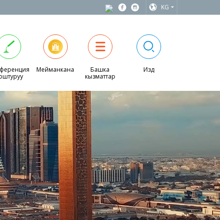
KG
ференция
Мейманкана
Башка
Издөө
юштуруу
кызматтар