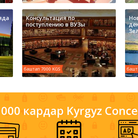
ияда
Консультация по
Но
поступлению в ВУЗы
ден
Зе
баштап 7000 KGS
башт
00 000 кардар Kyrgyz Conc