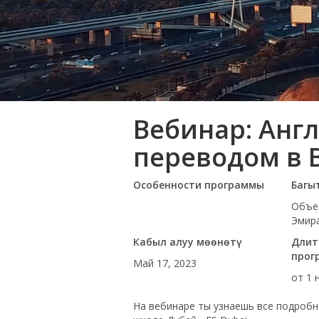
Вебинар: Англ
переводом в 
Особенности программы
Багы
Объе
Эмир
Кабыл алуу мөөнөтү
Длит
прог
Май 17, 2023
от 1 
На вебинаре ты узнаешь все подробн