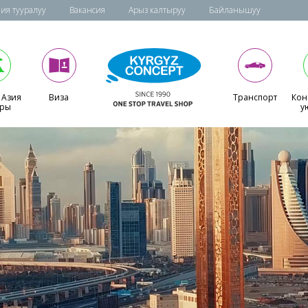
ия тууралуу
Вакансия
Арыз калтыруу
Байланышуу
 Азия
Виза
Транспорт
Кон
ары
у