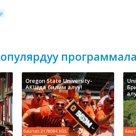
ар
опулярдуу программал
Oregon State University-
Uni
АКШда билим алуу!
Бр
ал
баштап 2178084 KGS
башт