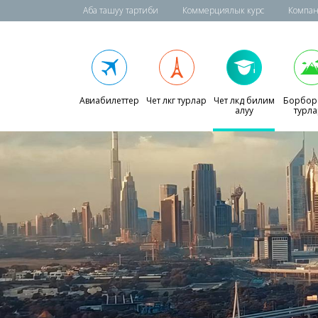
Аба ташуу тартиби
Коммерциялык курс
Компан
Авиабилеттер
Чет өлкөгө турлар
Чет өлкөдө билим
Борбор
алуу
турл