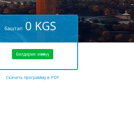
0
KGS
баштап
Билдирме жөнөтүү
Скачать программу в PDF