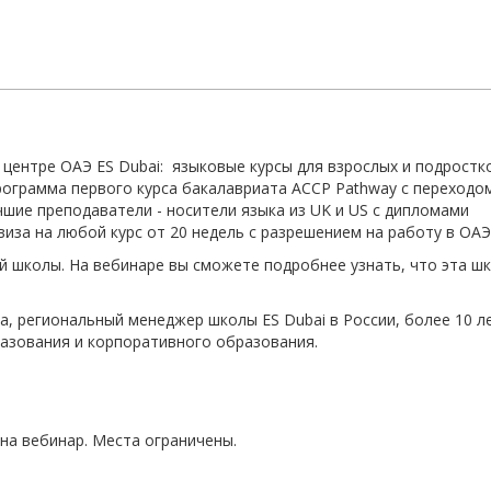
центре ОАЭ ES Dubai: языковые курсы для взрослых и подростк
рограмма первого курса бакалавриата ACCP Pathway с переходом
чшие преподаватели - носители языка из UK и US с дипломами
иза на любой курс от 20 недель с разрешением на работу в ОАЭ
й школы. На вебинаре вы сможете подробнее узнать, что эта ш
, региональный менеджер школы ES Dubai в России, более 10 л
азования и корпоративного образования.
 на вебинар. Места ограничены.