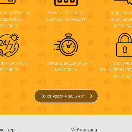
кмалары боюнча
Акысыз брондоо
Жарнама
мырлобоо
(сактоо) кепилдиги
аныктыгы
епилдиги
кепилди
ликтүүлүктүн
Тейлөө ылдамдыгынын
Маалыма
епилдиги
кепилдиги
конфиденциалд
кепилди
Кененирээк маалымат
леттер
Мейманкана