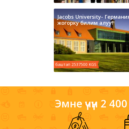
Jacobs University- Герман
жогорку билим алуу!
баштап 2537500 KGS
Эмне үчүн 2 4