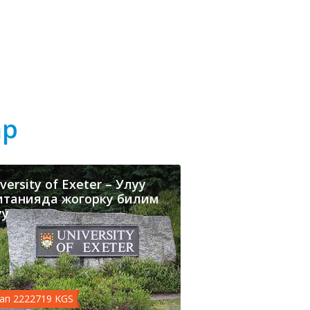
ар
versity of Exeter – Улуу
итанияда жогорку билим
уу
ап 2222719 KGS