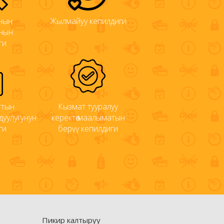
нын
Жылмайуу кепилдиги
нын
ги
ттын
Кызмат тууралуу
уулугунун
керектөө маалыматын
ги
берүү кепилдиги
Пикир калтыруу