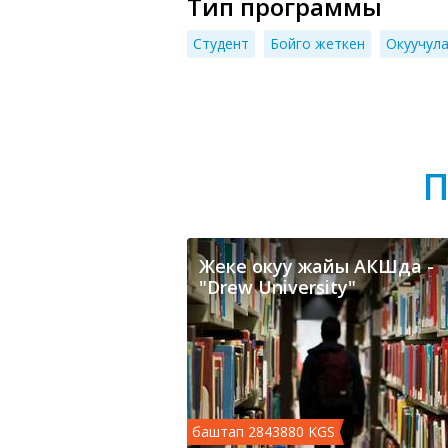
Тип программы
Cтудент
Бойго жеткен
Окуучул
П
Жеке окуу жайы АКШда -
"Drew University"
баштап 2843880 KGS