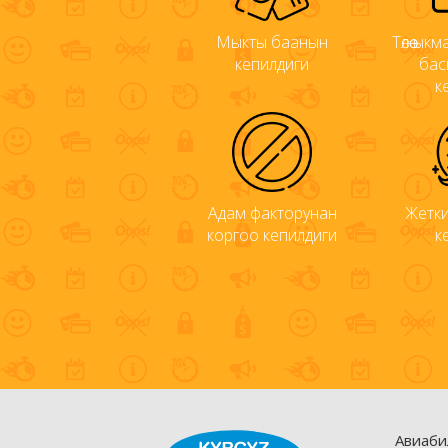
Мыкты баанын
Төлөө ы
кепилдиги
бас
к
Адам факторунан
Жетки
коргоо кепилдиги
к
Авиаби