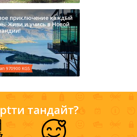
вое приключение каждый
ь. Живи и учись в Новой
ландии!
ап 970900 KGS
eptти тандайт?