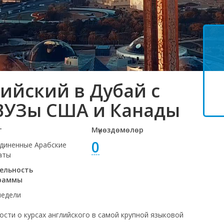
ийский в Дубай с
ВУЗы США и Канады
т
Мүнөздөмөлөр
0
диненные Арабские
аты
ельность
раммы
недели
ости о курсах английского в самой крупной языковой