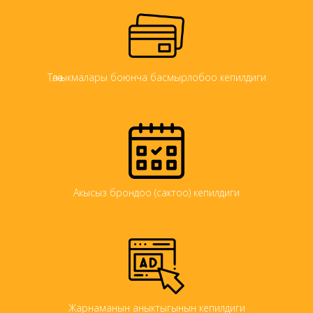
Төлөө ыкмалары боюнча басмырлобоо кепилдиги
Акысыз брондоо (сактоо) кепилдиги
Жарнаманын аныктыгынын кепилдиги