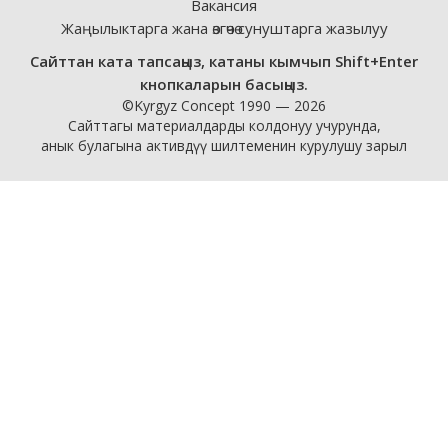
Вакансия
Жаңылыктарга жана өзгөчө сунуштарга жазылуу
Сайттан ката тапсаңыз, катаны кымчып Shift+Enter
кнопкаларын басыңыз.
©Kyrgyz Concept 1990 — 2026
Сайттагы материалдарды колдонуу учурунда,
анык булагына активдүү шилтеменин курулушу зарыл