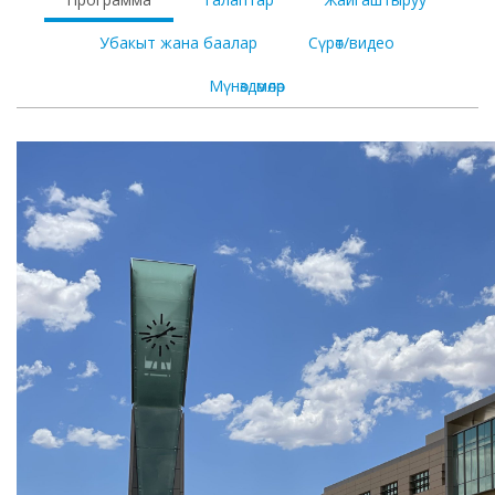
Убакыт жана баалар
Сүрөт/видео
Мүнөздөмөлөр