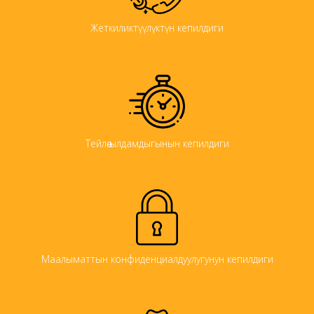
Жеткиликтүүлүктүн кепилдиги
Тейлөө ылдамдыгынын кепилдиги
Маалыматтын конфиденциалдуулугунун кепилдиги