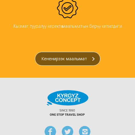
Кызмат тууралуу керектөө маалыматын берүү кепилдиги
Кененирээк маалымат