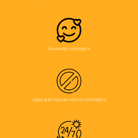
Жылмайуу кепилдиги
Адам факторунан коргоо кепилдиги