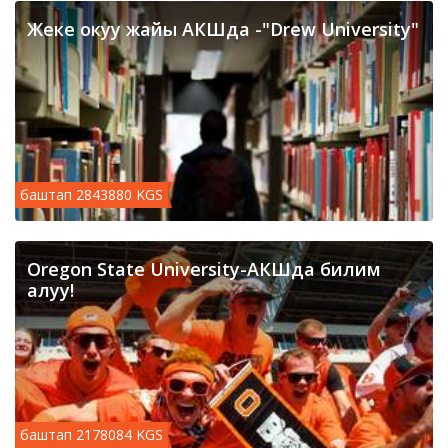
Жеке окуу жайы АКШда -"Drew University"
баштап 2843880 KGS
Oregon State University-АКШда билим
алуу!
баштап 2178084 KGS