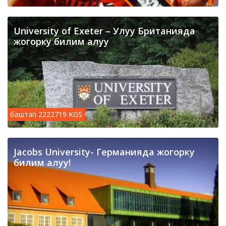
University of Exeter – Улуу Британияда
жогорку билим алуу
баштап 2222719 KGS
Jacobs University- Германияда жогорку
билим алуу!