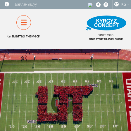
Байланышуу
KG
Кызматтар тизмеси