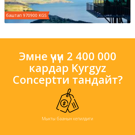
баштап 970900 KGS
Эмне үчүн 2 400 000
кардар Kyrgyz
Conceptти тандайт?
Мыкты баанын кепилдиги