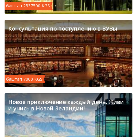
баштап 2537500 KGS
Консультация по поступлению в ВУЗы
баштап 7000 KGS
Новое приключение каждый день. Живи
и учись в Новой Зеландии!