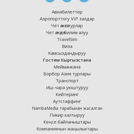
Авиабилеттер
Аэропорттогу VIP залдар
Чет өлкөгө турлар
Чет өлкөдө билим алуу
TravelSim
Виза
Камсыздандыруу
Гостям Кыргызстана
Мейманкана
Борбор Азия турлары
Транспорт
Иш-чара уюштуруу
Кейтеринг
Аутстаффинг
NambaMedia тарабынан жасалган
Пикир калтыруу
Кеңсе байланыштары
Компаниянын жаңылыктары