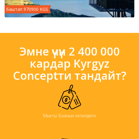
баштап 970900 KGS
Эмне үчүн 2 400 000
кардар Kyrgyz
Conceptти тандайт?
Мыкты баанын кепилдиги