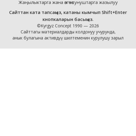
Жаңылыктарга жана өзгөчө сунуштарга жазылуу
Сайттан ката тапсаңыз, катаны кымчып Shift+Enter
кнопкаларын басыңыз.
©Kyrgyz Concept 1990 — 2026
Сайттагы материалдарды колдонуу учурунда,
анык булагына активдүү шилтеменин курулушу зарыл