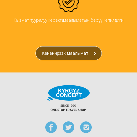
Кызмат тууралуу керектөө маалыматын берүү кепилдиги
Кененирээк маалымат