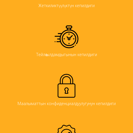
Жеткиликтүүлүктүн кепилдиги
Тейлөө ылдамдыгынын кепилдиги
Маалыматтын конфиденциалдуулугунун кепилдиги