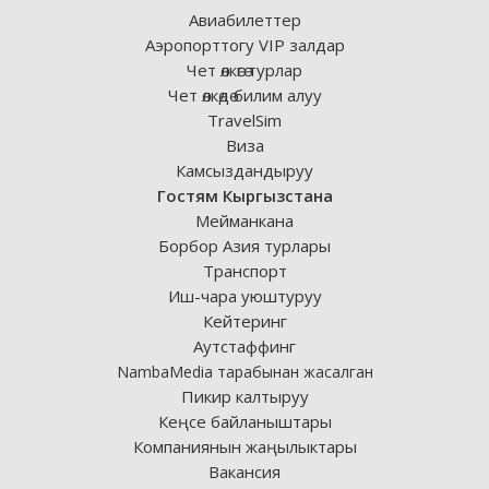
Авиабилеттер
Аэропорттогу VIP залдар
Чет өлкөгө турлар
Чет өлкөдө билим алуу
TravelSim
Виза
Камсыздандыруу
Гостям Кыргызстана
Мейманкана
Борбор Азия турлары
Транспорт
Иш-чара уюштуруу
Кейтеринг
Аутстаффинг
NambaMedia тарабынан жасалган
Пикир калтыруу
Кеңсе байланыштары
Компаниянын жаңылыктары
Вакансия