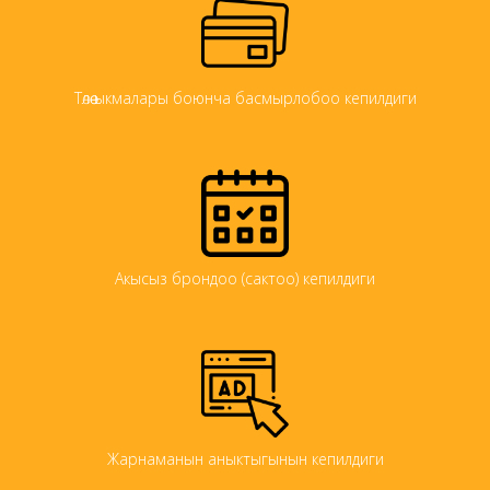
Төлөө ыкмалары боюнча басмырлобоо кепилдиги
Акысыз брондоо (сактоо) кепилдиги
Жарнаманын аныктыгынын кепилдиги