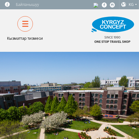
Байланышуу
KG
Кызматтар тизмеси