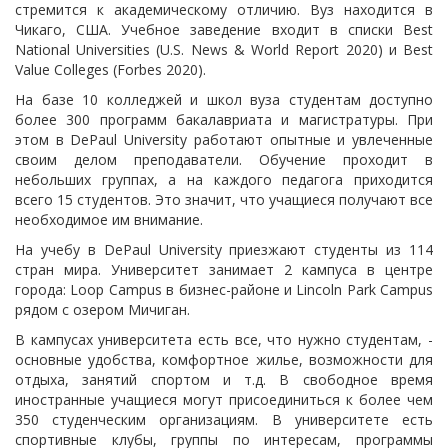
стремится к академическому отличию. Вуз находится в
Чикаго, США. Учебное заведение входит в списки Best
National Universities (U.S. News & World Report 2020) и Best
Value Colleges (Forbes 2020).
На базе 10 колледжей и школ вуза студентам доступно
более 300 программ бакалавриата и магистратуры. При
этом в DePaul University работают опытные и увлеченные
своим делом преподаватели. Обучение проходит в
небольших группах, а на каждого педагога приходится
всего 15 студентов. Это значит, что учащиеся получают все
необходимое им внимание.
На учебу в DePaul University приезжают студенты из 114
стран мира. Университет занимает 2 кампуса в центре
города: Loop Campus в бизнес-районе и Lincoln Park Campus
рядом с озером Мичиган.
В кампусах университета есть все, что нужно студентам, -
основные удобства, комфортное жилье, возможности для
отдыха, занятий спортом и т.д. В свободное время
иностранные учащиеся могут присоединиться к более чем
350 студенческим организациям. В университете есть
спортивные клубы, группы по интересам, программы