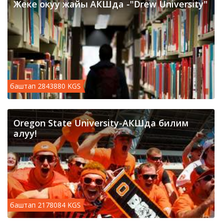
Жеке окуу жайы АКШда -"Drew University"
баштап 2843880 KGS
Oregon State University-АКШда билим
алуу!
баштап 2178084 KGS