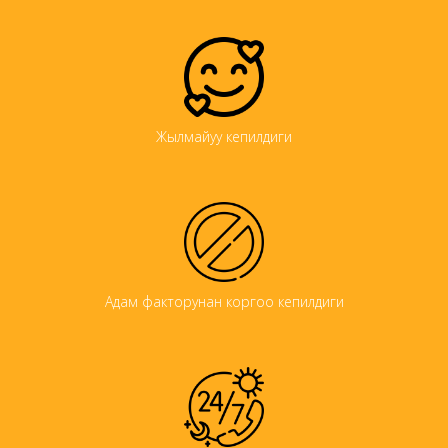
Жылмайуу кепилдиги
Адам факторунан коргоо кепилдиги