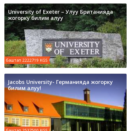
University of Exeter – Улуу Британияда
жогорку билим алуу
баштап 2222719 KGS
Jacobs University- Германияда жогорку
билим алуу!
баштап 2537500 KGS