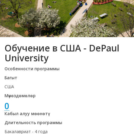
Обучение в США - DePaul
University
Особенности программы
Багыт
США
Мүнөздөмөлөр
0
Кабыл алуу мөөнөтү
Длительность программы
Бакалавриат - 4 года