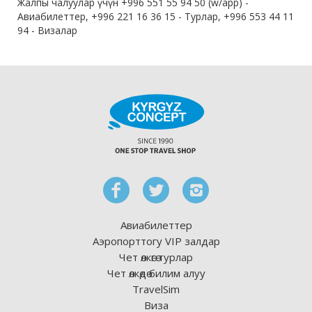
Жалпы чалуулар үчүн +996 551 55 94 50 (w/app) -
Авиабилеттер, +996 221 16 36 15 - Турлар, +996 553 44 11
94 - Визалар
Авиабилеттер
Аэропорттогу VIP залдар
Чет өлкөгө турлар
Чет өлкөдө билим алуу
TravelSim
Виза