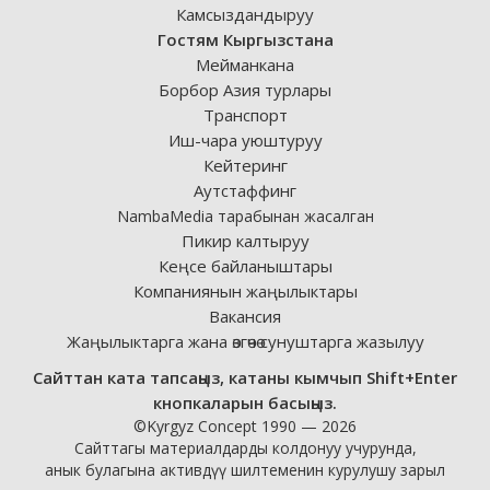
Камсыздандыруу
Гостям Кыргызстана
Мейманкана
Борбор Азия турлары
Транспорт
Иш-чара уюштуруу
Кейтеринг
Аутстаффинг
NambaMedia тарабынан жасалган
Пикир калтыруу
Кеңсе байланыштары
Компаниянын жаңылыктары
Вакансия
Жаңылыктарга жана өзгөчө сунуштарга жазылуу
Сайттан ката тапсаңыз, катаны кымчып Shift+Enter
кнопкаларын басыңыз.
©Kyrgyz Concept 1990 — 2026
Сайттагы материалдарды колдонуу учурунда,
анык булагына активдүү шилтеменин курулушу зарыл