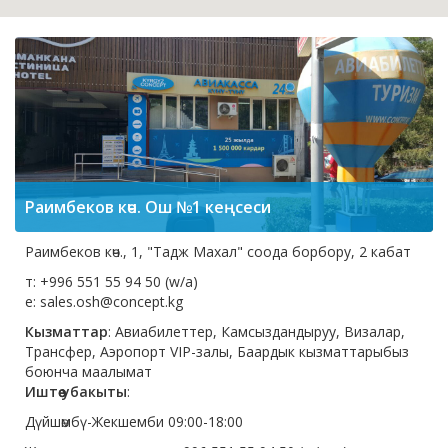
Раимбеков көч. Ош №1 кеңсеси
Раимбеков көч., 1, "Тадж Махал" соода борбору, 2 кабат
т: +996 551 55 94 50 (w/a)
e: sales.osh@concept.kg
Кызматтар
: Авиабилеттер, Камсыздандыруу, Визалар,
Трансфер, Аэропорт VIP-залы, Баардык кызматтарыбыз
боюнча маалымат
Иштөө убакыты
:
Дүйшөмбү-Жекшемби 09:00-18:00