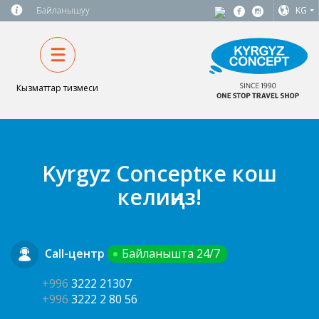
Байланышуу
KG
Кызматтар тизмеси
Kyrgyz Conceptке кош
келиңиз!
Call-центр
Байланышта 24/7
+996
3222 21307
+996
3222 2 80 56