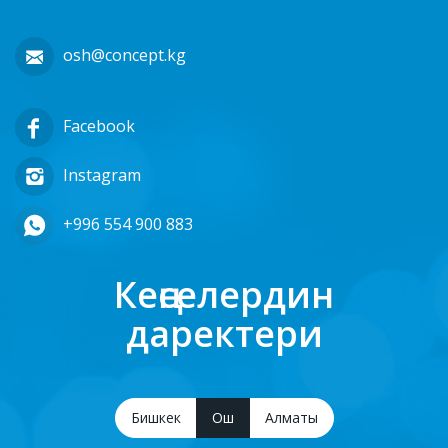
osh@concept.kg
Facebook
Instagram
+996 554 900 883
Кеңселердин
даректери
Бишкек
Ош
Алматы